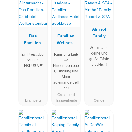
Almhof
Das
Familien
Family
Familien-
Wellness
Resort &
Wir machen
Clubhotel
Hotel
SPA
kleine und
Ein Preis, aber
Familienurlaub
Wolkenstein
Seeklause
große Gäste
"ALLES
wo
bär
glücklich!
INKLUSIVE"
Kinderabenteue
r, Erholung und
Meer
aufeinandertreff
en!
Ostseebad
Bramberg
Trassenheide
Gerlos