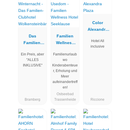
Color
Alexandra
Das
Familien
Plaza
Hotel All
Familien-
Wellness
inclusive
Clubhotel
Hotel
Ein Preis, aber
Familienurlaub
Wolkenstein
Seeklause
"ALLES
wo
bär
INKLUSIVE"
Kinderabenteue
r, Erholung und
Meer
aufeinandertreff
en!
Ostseebad
Bramberg
Trassenheide
Riccione