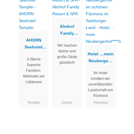
Almhof
Family
AHORN
Resort &
Wir machen
Seehotel
SPA
kleine und
Templin
Hotel …mein
große Gäste
3-Sterne
Neubergerh
glücklich!
Superior
of****S
Familien-
Ihr Hotel
Aktivhotel am
inmitten der
Lübbesee
unverfälschten
Landschaft von
Filzmoos
Templin
Gerlos
Filzmoos