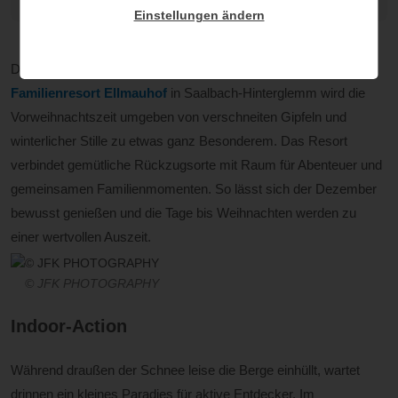
© JFK PHOTOGRAPHY
Einstellungen ändern
Der Advent in den Bergen hat seinen ganz eigenen Zauber. Im
Familienresort Ellmauhof
in Saalbach-Hinterglemm wird die
Vorweihnachtszeit umgeben von verschneiten Gipfeln und
winterlicher Stille zu etwas ganz Besonderem. Das Resort
verbindet gemütliche Rückzugsorte mit Raum für Abenteuer und
gemeinsamen Familienmomenten. So lässt sich der Dezember
bewusst genießen und die Tage bis Weihnachten werden zu
einer wertvollen Auszeit.
© JFK PHOTOGRAPHY
Indoor-Action
Während draußen der Schnee leise die Berge einhüllt, wartet
drinnen ein kleines Paradies für aktive Entdecker. Im