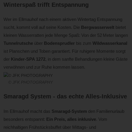
Winterspaß trifft Entspannung
Wer im Ellmauhof nach einem aktiven Wintertag Entspannung
sucht, kommt voll auf seine Kosten. Die
Bergwasserwelt
bietet
kleinen Wasserratten jede Menge Spaß: Von der 52 Meter langen
Tunnelrutsche
über
Bodensprudler
bis zum
Wildwasserkanal
ist Planschen und Toben garantiert. Für ruhigere Momente sorgt
der
Kinder-SPA 1272
, in dem sanfte Behandlungen kleine Gäste
verwöhnen und zur Ruhe kommen lassen.
© JFK PHOTOGRAPHY
Smaragd System - das echte Alles-Inklusive
Im Ellmauhof macht das
Smaragd-System
den Familienurlaub
besonders entspannt:
Ein Preis, alles inklusive
. Vom
reichhaltigen Frühstücksbuffet über Mittags- und