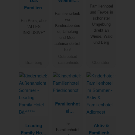
Das
Wellness
Fewos,
Familienhotel
Familien-
Hotel
Chalets &
und Fewos in
Familienurlaub
Clubhotel
Seeklause
SPA
schönster
wo
Ein Preis, aber
Wolkenstein
Umgebung
Kinderabenteu
"ALLES
bär
direkt an
er, Erholung
INKLUSIVE"
Wiese, Wald
und Meer
und Berg
aufeinandertref
fen!
Ostseebad
Bramberg
Trassenheide
Oberstdorf
Familienhot
el
Friedrichsh
Ihr
Leading
of
Aktiv &
Familienhotel
Family Hotel
Familienhot