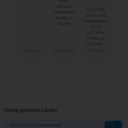
in der
Bär*****
el Adlernest
idyllischen
4-STERNE
Fränkischen
AKTIV- UND
Schweiz in
FAMILIENHOT
Bayern
EL IN
SÜDTIROL -
COME AS
YOU ARE -​
Serfaus
Obertrubach
Schnals
Häufig gesuchte Länder
Kinderhotel in
Deutschland