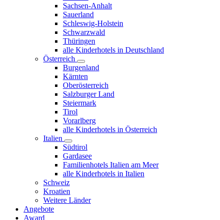
Sachsen-Anhalt
Sauerland
Schleswig-Holstein
Schwarzwald
Thüringen
alle Kinderhotels in Deutschland
Österreich
Burgenland
Kärnten
Oberösterreich
Salzburger Land
Steiermark
Tirol
Vorarlberg
alle Kinderhotels in Österreich
Italien
Südtirol
Gardasee
Familienhotels Italien am Meer
alle Kinderhotels in Italien
Schweiz
Kroatien
Weitere Länder
Angebote
Award