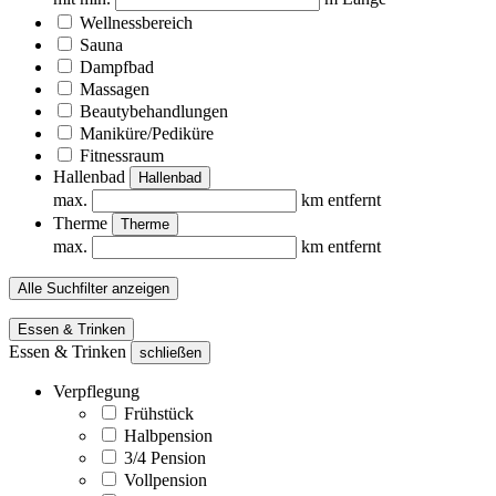
Wellnessbereich
Sauna
Dampfbad
Massagen
Beautybehandlungen
Maniküre/Pediküre
Fitnessraum
Hallenbad
Hallenbad
max.
km entfernt
Therme
Therme
max.
km entfernt
Alle Suchfilter anzeigen
Essen & Trinken
Essen & Trinken
schließen
Verpflegung
Frühstück
Halbpension
3/4 Pension
Vollpension