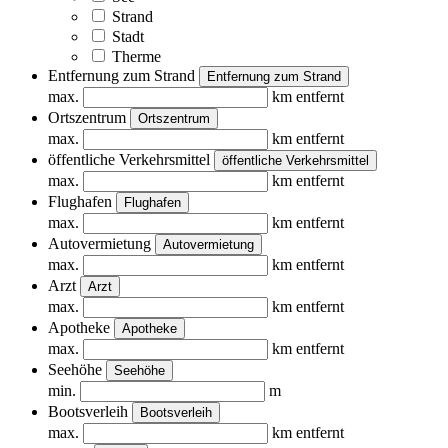
Strand
Stadt
Therme
Entfernung zum Strand
Entfernung zum Strand
max.
km entfernt
Ortszentrum
Ortszentrum
max.
km entfernt
öffentliche Verkehrsmittel
öffentliche Verkehrsmittel
max.
km entfernt
Flughafen
Flughafen
max.
km entfernt
Autovermietung
Autovermietung
max.
km entfernt
Arzt
Arzt
max.
km entfernt
Apotheke
Apotheke
max.
km entfernt
Seehöhe
Seehöhe
min.
m
Bootsverleih
Bootsverleih
max.
km entfernt