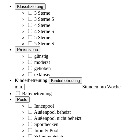
Klassifizierung
3 Sterne
3 Sterne S
4 Sterne
4 Sterne S
5 Sterne
5 Sterne S
Preisniveau
günstig
moderat
gehoben
exklusiv
Kinderbetreuung
Kinderbetreuung
min.
Stunden pro Woche
Babybetreuung
Pools
Innenpool
Außenpool beheizt
Außenpool nicht beheizt
Sportbecken
Infinity Pool
Schwimmteich