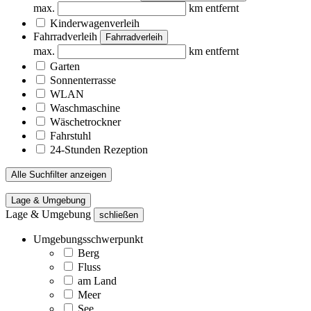
max.
km entfernt
Kinderwagenverleih
Fahrradverleih
Fahrradverleih
max.
km entfernt
Garten
Sonnenterrasse
WLAN
Waschmaschine
Wäschetrockner
Fahrstuhl
24-Stunden Rezeption
Alle Suchfilter anzeigen
Lage & Umgebung
Lage & Umgebung
schließen
Umgebungsschwerpunkt
Berg
Fluss
am Land
Meer
See