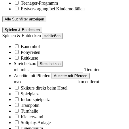
Teenager-Programm
Erstversorgung bei Kindernotfällen
Alle Suchfilter anzeigen
Spielen & Entdecken
Spielen & Entdecken
schließen
Bauernhof
Ponyreiten
Reitkurse
Streichelzoo
Streichelzoo
mit min.
Tierarten
Ausritte mit Pferden
Ausritte mit Pferden
max.
km entfernt
Skikurs direkt beim Hotel
Spielplatz
Indoorspielplatz
Trampolin
Turnhalle
Kletterwand
Softplay-Anlage
Jugendraum