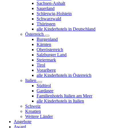
Sachsen-Anhalt
Sauerland
Schleswig-Holstein
Schwarzwald
Thüringen
alle Kinderhotels in Deutschland
Österreich
Burgenland
Kärnten
Oberösterreich
Salzburger Land
Steiermark
Tirol
Vorarlberg
alle Kinderhotels in Österreich
Italien
Südtirol
Gardasee
Familienhotels Italien am Meer
alle Kinderhotels in Italien
Schweiz
Kroatien
Weitere Länder
Angebote
Award