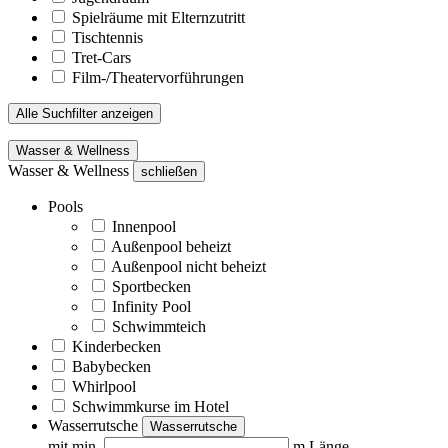
Spielräume mit Elternzutritt
Tischtennis
Tret-Cars
Film-/Theatervorführungen
Alle Suchfilter anzeigen
Wasser & Wellness
Wasser & Wellness
schließen
Pools
Innenpool
Außenpool beheizt
Außenpool nicht beheizt
Sportbecken
Infinity Pool
Schwimmteich
Kinderbecken
Babybecken
Whirlpool
Schwimmkurse im Hotel
Wasserrutsche
Wasserrutsche
mit min.
m Länge