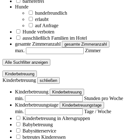
barrierefrei
Hunde
hundefreundlich
erlaubt
auf Anfrage
Hunde verboten
ausschließlich Familien im Hotel
gesamte Zimmeranzahl
gesamte Zimmeranzahl
max.
Zimmer
Alle Suchfilter anzeigen
Kinderbetreuung
Kinderbetreuung
schließen
Kinderbetreuung
Kinderbetreuung
min.
Stunden pro Woche
Kinderbetreuungstage
Kinderbetreuungstage
min.
Tage / Woche
Kinderbetreuung in Altersgruppen
Babybetreuung
Babysitterservice
betreutes Kinderessen