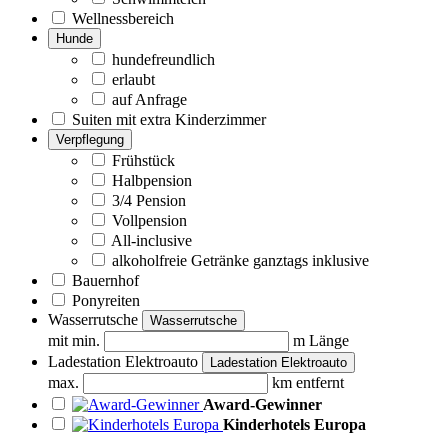
Wellnessbereich
Hunde
hundefreundlich
erlaubt
auf Anfrage
Suiten mit extra Kinderzimmer
Verpflegung
Frühstück
Halbpension
3/4 Pension
Vollpension
All-inclusive
alkoholfreie Getränke ganztags inklusive
Bauernhof
Ponyreiten
Wasserrutsche
Wasserrutsche
mit min.
m Länge
Ladestation Elektroauto
Ladestation Elektroauto
max.
km entfernt
Award-Gewinner
Kinderhotels Europa