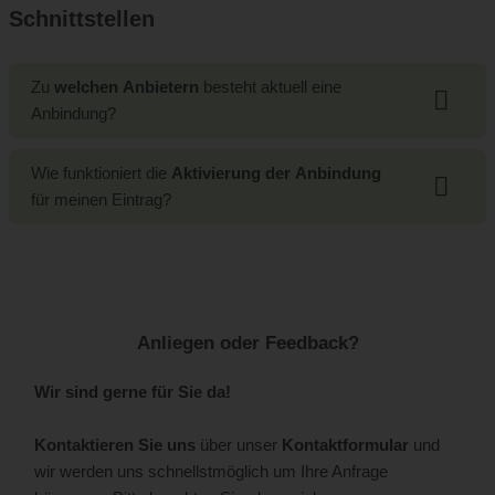
sich anhand folgender Kriterien ergibt:
Schnittstellen
Vollständigkeit des Eintrages
Zu
welchen Anbietern
besteht aktuell eine
Gästebewertungen
Anbindung?
Eintragsvariante
Kognitiv (Verfügbarkeits- und Preisdaten)
Wie funktioniert die
Aktivierung der Anbindung
Eine genaue Erklärung finden Sie unter
für meinen Eintrag?
Hotel-Spider für Nutzer der Buchungsmaske WBE
https://kinderhotel.info/Punkte
.
(Verfügbarkeits- und Preisdaten)
Alle Infos zur Aktivierung je Anbieter finden Sie unter
feratel via Tourismusverbände in Österreich (Verfügbarkeits-
https://kinderhotel.info/schnittstellen
.
und Preisdaten)
ASA (zum Einlesen von Anfragen)
Anliegen oder Feedback?
Weitere Informationen dazu hier:
Wir sind gerne für Sie da!
https://kinderhotel.info/schnittstellen
Kontaktieren Sie uns
über unser
Kontaktformular
und
wir werden uns schnellstmöglich um Ihre Anfrage