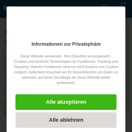
Menu
Hilfe/FAQ für Hotels &
Eintragsbetreiber
Informationen zur Privatsphäre
Diese Website verwendet - Ihre Erlaubnis vorausgesetzt -
Wie kann ich meinen Eintrag bearbeiten?
Cookies und ähnliche Technologien für Funktionen, Tracking und
Wo kann ich als Premium-Partner Angebote eintragen?
Targeting. Manche Funktionen sind nur mit Erlaubnis von Cookies
möglich. Außerdem brauchen wir Ihr Einverständnis um Daten zu
sammeln, auf derer Grundlage wir diese Website weiter
Hier finden Sie alle
Fragen und Antworten
zu unserem Portal,
verbessern.
die Sie als Eintragsbetreiber betreffen können.
Alle akzeptieren
Einfach unten den gewünschten Bereich wählen.
Alle ablehnen