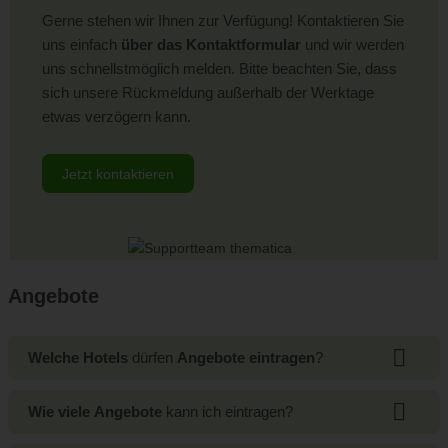
Werktage können erst am nächsten Werktag bearbeitet
Gerne stehen wir Ihnen zur Verfügung! Kontaktieren Sie
werden.
uns einfach
über das Kontaktformular
und wir werden
uns schnellstmöglich melden. Bitte beachten Sie, dass
sich unsere Rückmeldung außerhalb der Werktage
etwas verzögern kann.
Jetzt kontaktieren
Angebote
Welche Hotels
dürfen
Angebote eintragen
?
Das Eintragen von Angeboten ist
Hotels mit einem
Wie viele Angebote
kann ich eintragen?
Premium-Paket
vorbehalten. Dabei spielt es keine Rolle,