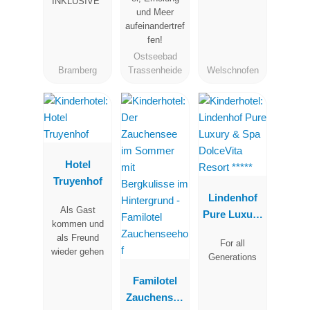
INKLUSIVE"
und Meer
aufeinandertref
fen!
Ostseebad
Bramberg
Trassenheide
Welschnofen
Hotel
Truyenhof
Lindenhof
Als Gast
Pure Luxury
kommen und
& Spa
als Freund
For all
DolceVita
wieder gehen
Generations
Resort *****
Familotel
Zauchensee