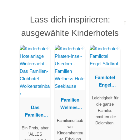
Lass dich inspirieren:
ausgewählte Kinderhotels
Familotel
Engel
Südtirol
Leichtigkeit für
Familien
die ganze
Das
Wellness
Familie.
Familien-
Hotel
Inmitten der
Familienurlaub
Clubhotel
Seeklause
Dolomiten.
wo
Ein Preis, aber
Wolkenstein
Kinderabenteu
"ALLES
bär
er, Erholung