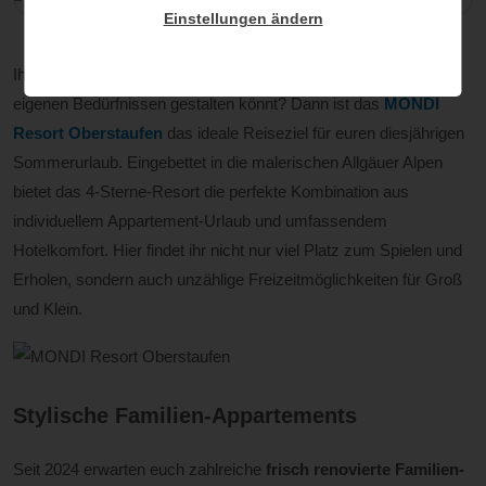
Einstellungen ändern
Ihr sucht einen Familienurlaub, den ihr flexibel nach euren
eigenen Bedürfnissen gestalten könnt? Dann ist das
MONDI
Resort Oberstaufen
das ideale Reiseziel für euren diesjährigen
Sommerurlaub. Eingebettet in die malerischen Allgäuer Alpen
bietet das 4-Sterne-Resort die perfekte Kombination aus
individuellem Appartement-Urlaub und umfassendem
Hotelkomfort. Hier findet ihr nicht nur viel Platz zum Spielen und
Erholen, sondern auch unzählige Freizeitmöglichkeiten für Groß
und Klein.
Stylische Familien-Appartements
Seit 2024 erwarten euch zahlreiche
frisch renovierte Familien-