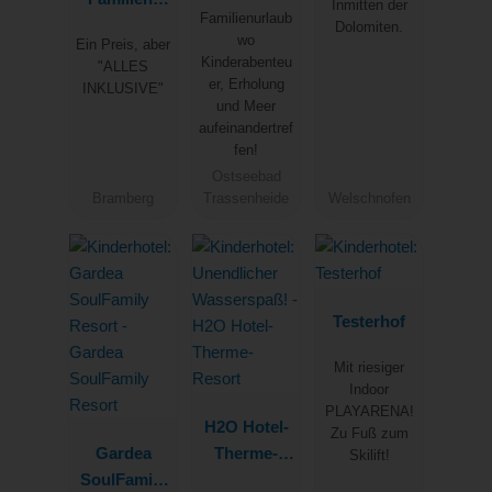
Inmitten der
Familienurlaub
Clubhotel
Seeklause
Dolomiten.
wo
Ein Preis, aber
Wolkenstein
Kinderabenteu
"ALLES
bär
er, Erholung
INKLUSIVE"
und Meer
aufeinandertref
fen!
Ostseebad
Bramberg
Trassenheide
Welschnofen
Testerhof
Mit riesiger
Indoor
PLAYARENA!
H2O Hotel-
Zu Fuß zum
Gardea
Therme-
Skilift!
SoulFamily
Resort