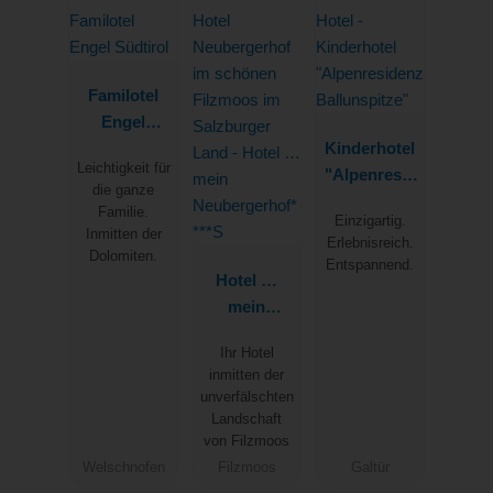
Familotel
Engel
Südtirol
Kinderhotel
Leichtigkeit für
"Alpenresid
die ganze
enz
Familie.
Einzigartig.
Ballunspitze
Inmitten der
Erlebnisreich.
"
Dolomiten.
Entspannend.
Hotel …
mein
Neubergerh
Ihr Hotel
of****S
inmitten der
unverfälschten
Landschaft
von Filzmoos
Welschnofen
Filzmoos
Galtür