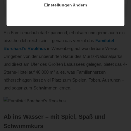
Einstellungen ändern
© Susanne Krauss
Ein Familienurlaub darf spannend, erholsam und gerne auch ein
bisschen lehrreich sein – genau das vereint das
Familotel
Borchard's Rookhus
in Wesenberg auf wunderbare Weise.
Umgeben von der unberührten Natur des Müritz-Nationalparks
und direkt am Ufer des Großen Labussees gelegen, bietet das 4-
Sterne-Hotel auf 40.000 m² alles, was Familienherzen
höherschlagen lässt: viel Platz zum Spielen, Toben, Ausruhen –
und sogar zum Schwimmen lernen.
Ab ins Wasser – mit Spiel, Spaß und
Schwimmkurs