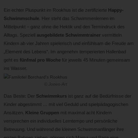
Ein echter Pluspunkt im Rookhus ist die zertifizierte
Happy-
Schwimmschule
. Hier steht das Schwimmenlernen im
Mittelpunkt – ganz ohne die Hektik und den Termindruck des
Alltags. Speziell
ausgebildete Schwimmtrainer
vermitteln
Kindern ab vier Jahren spielerisch und einfühlsam die Freude am
„Element des Lebens“. Im angenehm temperierten Hallenbad
geht es
fünfmal pro Woche
für jeweils 45 Minuten gemeinsam
ins Wasser.
© Jones-Art
Das Beste: Der
Schwimmkurs
ist ganz auf die Bedürfnisse der
Kinder abgestimmt … mit viel Geduld und spielpädagogischen
Ansätzen.
Kleine Gruppen
mit maximal acht Kindern
versprechen ein individuelles Lerntempo und persönliche
Betreuung. Und während die kleinen Schwimmanfänger ihre
ersten Bahnen ziehen, gönnen sich Mama und Papa eine