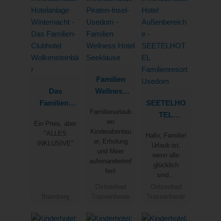
Familien
Das
Wellness
Familien-
Hotel
SEETELHO
Familienurlaub
Clubhotel
Seeklause
TEL
wo
Ein Preis, aber
Wolkenstein
Familienres
Kinderabenteu
"ALLES
Hallo, Familie!
bär
ort Usedom
er, Erholung
INKLUSIVE"
Urlaub ist,
und Meer
wenn alle
aufeinandertref
glücklich
fen!
sind...
Ostseebad
Ostseebad
Bramberg
Trassenheide
Trassenheide