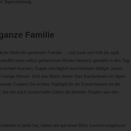
er Tagesordnung.
ganze Familie
bliche Wohl der gesamten Familie … und zwar von früh bis spät.
cksbuffet samt selbst gebackenen Broten bestens gestärkt in den Tag.
emachten Kuchen, Suppe und täglich wechselnder deftiger Jause.
n 5-Gänge-Menüs. Und das Beste daran: Das Küchenteam im Alpen
nale Zutaten! Ein echtes Highlight für die Erwachsenen ist die
, bei der euch Juniorchefin Celine die feinsten Tropfen aus den
Liebsten in petto hat, haben wir auf einen Blick zusammengefasst: