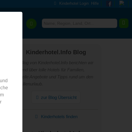
Kinderhotel Login
Hilfe
Über uns
Kinderhotel.Info Blog
Im Blog von Kinderhotel.Info berichten wir
laufend über tolle Hotels für Familien,
aktuelle Angebote und Tipps rund um den
 und
Familienurlaub.
nche
em
zur Blog Übersicht
r
Kinderhotels finden