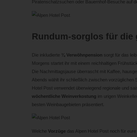
Piratenschatzsuchen oder Bauernhof-Besuche auf d
Rundum-sorglos für die 
Die inkludierte
¾ Verwöhnpension
sorgt für das lei
Morgens startet ihr mit einem reichhaltigen Frühstü
Die Nachmittagsjause überrascht mit Kaffee, hausg
Abends wählt ihr schließlich zwischen vorzügliche
Hotel Post verwendet überwiegend regionale und saiso
wöchentliche Weinverkostung
im urigen Weinkeller
besten Weinbaugebieten präsentiert.
Welche
Vorzüge
das Alpen Hotel Post noch für eure 