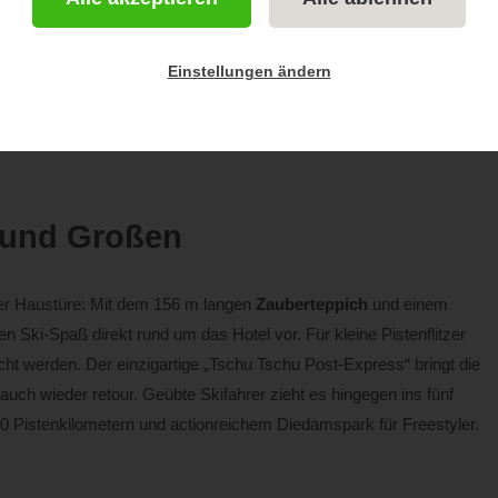
Einstellungen ändern
enzerwaldes lädt euch Familie Reich zu einem aktiv-erholsamen
es im sommerlichen Grün oder im winterlichen Schneeparadies der
n und Großen
 der Haustüre: Mit dem 156 m langen
Zauberteppich
und einem
en Ski-Spaß direkt rund um das Hotel vor. Für kleine Pistenflitzer
t werden. Der einzigartige „Tschu Tschu Post-Express“ bringt die
uch wieder retour. Geübte Skifahrer zieht es hingegen ins fünf
0 Pistenkilometern und actionreichem Diedamspark für Freestyler.