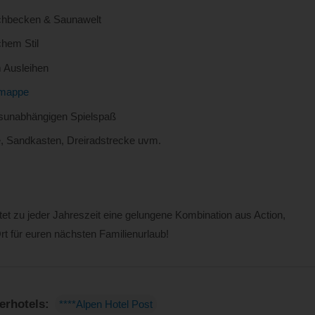
chbecken & Saunawelt
hem Stil
 Ausleihen
emappe
ngsunabhängigen Spielspaß
, Sandkasten, Dreiradstrecke uvm.
tet zu jeder Jahreszeit eine gelungene Kombination aus Action,
t für euren nächsten Familienurlaub!
erhotels:
****Alpen Hotel Post