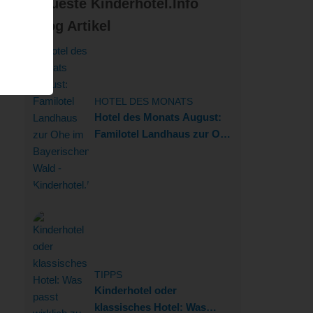
Neueste Kinderhotel.Info
Blog Artikel
HOTEL DES MONATS
Hotel des Monats August:
Familotel Landhaus zur Ohe
im Bayerischen Wald
TIPPS
Kinderhotel oder
klassisches Hotel: Was