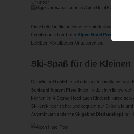
Eingebettet in die malerische Naturkulisse des Breg
Familienurlaub in ihrem
Alpen Hotel Post
ein – sei 
beliebten Vorarlberger Urlaubsregion.
Ski-Spaß für die Kleine
Die Winter-Highlights befinden sich unmittelbar vor
Schlepplift samt Piste
findet ihr den familiengerecht
können im 4-Sterne-Hotel auch Kinderskikurse gebuch
Skikurskinder sicher und bequem zur Skischule und a
Autominuten entfernte
Skigebiet Diedamskopf
mit 4