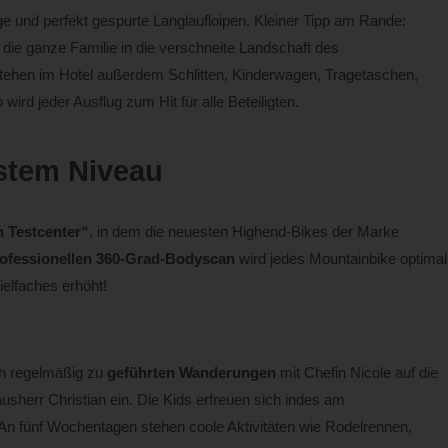
e und perfekt gespurte Langlaufloipen. Kleiner Tipp am Rande:
ie ganze Familie in die verschneite Landschaft des
tehen im Hotel außerdem Schlitten, Kinderwagen, Tragetaschen,
rd jeder Ausflug zum Hit für alle Beteiligten.
stem Niveau
 Testcenter“
, in dem die neuesten Highend-Bikes der Marke
ofessionellen 360-Grad-Bodyscan
wird jedes Mountainbike optimal
elfaches erhöht!
ch regelmäßig zu
geführten Wanderungen
mit Chefin Nicole auf die
sherr Christian ein. Die Kids erfreuen sich indes am
 An fünf Wochentagen stehen coole Aktivitäten wie Rodelrennen,