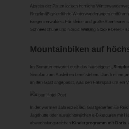
Abseits der Pisten locken herrliche Winterwanderweg
Regelmäßige geführte Winterwanderungen entführen d
Bregenzerwaldes. Für kleine und große Abenteurer s
Schneeschuhe und Nordic Walking Stöcke bereit - so wi
Mountainbiken auf höch
Im Sommer erwartet euch das hauseigene
„Simplon
Simplon zum Ausleihen bereitstehen. Durch einen
pr
an den Gast angepasst, was den Fahrspaß um ein Vi
In der warmen Jahreszeit lädt Gastgeberfamilie Rei
Jagdhütte oder aussichtsreichen e-Biketouren mit Hau
abwechslungsreichen
Kinderprogramm mit Doris
.