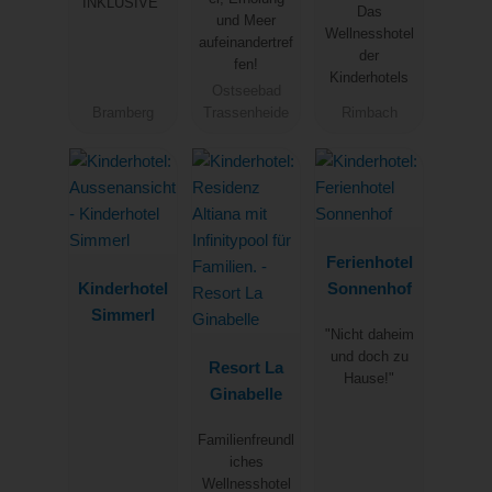
INKLUSIVE"
Das
Design
und Meer
Wellnesshotel
aufeinandertref
der
fen!
Kinderhotels
Ostseebad
Bramberg
Trassenheide
Rimbach
Ferienhotel
Kinderhotel
Sonnenhof
Simmerl
"Nicht daheim
und doch zu
Resort La
Hause!"
Ginabelle
Familienfreundl
iches
Wellnesshotel