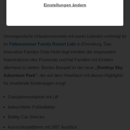
Einstellungen ändern
alle Bilder: Falkensteiner Family Resort Lido / © Hannes
Niederkofler
Unvergessliche Urlaubsmomente mit euren Liebsten verbringt ihr
im
Falkensteiner Family Resort Lido
in Ehrenburg. Das
innovative Familys-Only-Hotel liegt inmitten der imposanten
Naturkulissen des Pustertals und hat Familien mit Kindern
allerhand zu bieten. Bestes Beispiel ist der neue
„Rooftop Sky
Adventure Park“
, der auf dem Hoteldach mit diesen Highlights
für strahlende Kinderaugen sorgt:
Ganzjahresskipiste mit Lift
beleuchteter Fußballplatz
Bobby Car-Strecke
Aussichtsplattform mit 360° Ausblick