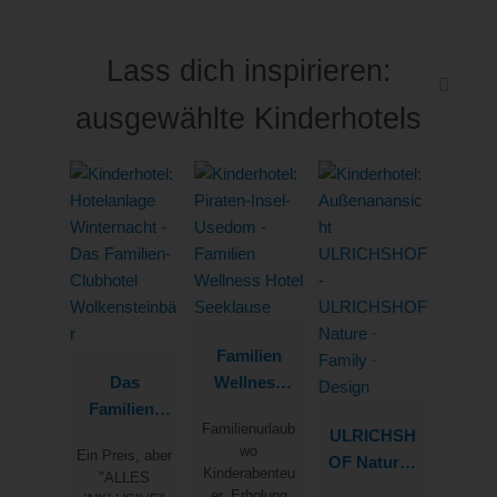
Lass dich inspirieren:
ausgewählte Kinderhotels
Familien
Das
Wellness
Familien-
Hotel
Familienurlaub
Clubhotel
Seeklause
ULRICHSH
wo
Ein Preis, aber
Wolkenstein
OF Nature ·
Kinderabenteu
"ALLES
bär
Family ·
er, Erholung