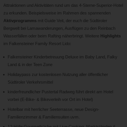
Attraktionen und Aktivitäten rund um das 4-Sterne-Superior-Hotel
zu erkunden. Beispielsweise im Rahmen des spannenden
Aktivprogramms
mit Guide Veit, der euch die Südtiroler
Bergwelt bei Lamawanderungen, Ausflügen zu den Reinbach
Wasserfällen oder beim Rafting näherbringt. Weitere
Highlights
im Falkensteiner Family Resort Lido:
Falkensteiner Kinderbetreuung Deluxe im Baby Land, Falky
Land & in der Teen Zone
Holidaypass zur kostenlosen Nutzung aller öffentlicher
Südtiroler Verkehrsmittel
kinderfreundlicher Pustertal Radweg führt direkt am Hotel
vorbei (E-Bike- & Bikeverleih vor Ort im Hotel)
Hotelbar mit herrlicher Seeterrasse, neue Design-
Familienzimmer & Familiensuiten uvm.
12-Höfe-Gourmetküche mit Live-Cooking, Marktständen &