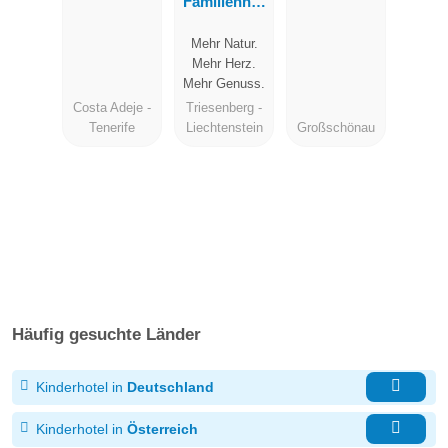
Familienhot
el
Mehr Natur.
Liechtenstei
Mehr Herz.
n
Mehr Genuss.
Costa Adeje -
Triesenberg -
Tenerife
Liechtenstein
Großschönau
Häufig gesuchte Länder
Kinderhotel in
Deutschland
Kinderhotel in
Österreich