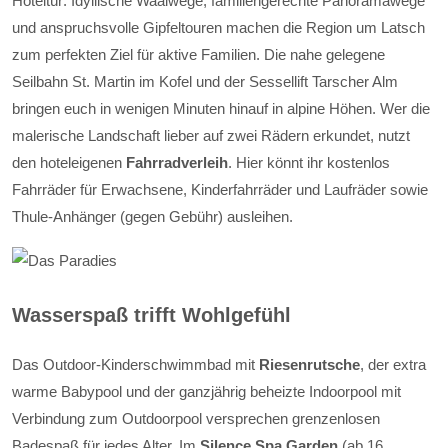
Hoteltür: Idyllische Waalwege, familiengerechte Panoramawege
und anspruchsvolle Gipfeltouren machen die Region um Latsch
zum perfekten Ziel für aktive Familien. Die nahe gelegene
Seilbahn St. Martin im Kofel und der Sessellift Tarscher Alm
bringen euch in wenigen Minuten hinauf in alpine Höhen. Wer die
malerische Landschaft lieber auf zwei Rädern erkundet, nutzt
den hoteleigenen
Fahrradverleih
. Hier könnt ihr kostenlos
Fahrräder für Erwachsene, Kinderfahrräder und Laufräder sowie
Thule-Anhänger (gegen Gebühr) ausleihen.
Wasserspaß trifft Wohlgefühl
Das Outdoor-Kinderschwimmbad mit
Riesenrutsche
, der extra
warme Babypool und der ganzjährig beheizte Indoorpool mit
Verbindung zum Outdoorpool versprechen grenzenlosen
Badespaß für jedes Alter. Im
Silence Spa Garden
(ab 16