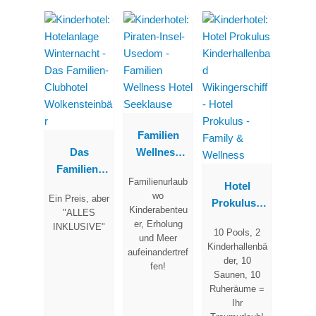
Familien
Das
Wellness
Familien-
Hotel
Familienurlaub
Clubhotel
Seeklause
Hotel
wo
Ein Preis, aber
Wolkenstein
Prokulus -
Kinderabenteu
"ALLES
bär
Family &
er, Erholung
INKLUSIVE"
10 Pools, 2
Wellness
und Meer
Kinderhallenbä
aufeinandertref
der, 10
fen!
Saunen, 10
Ruheräume =
Ihr