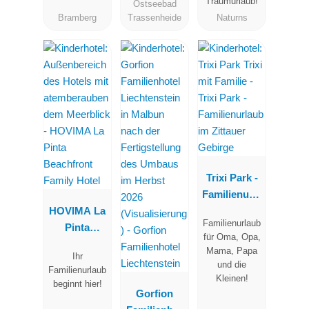
Traumurlaub!
Ostseebad
Bramberg
Trassenheide
Naturns
Trixi Park -
Familienurla
HOVIMA La
ub im
Familienurlaub
Pinta
Zittauer
für Oma, Opa,
Beachfront
Gebirge
Mama, Papa
Ihr
Family Hotel
und die
Familienurlaub
Kleinen!
beginnt hier!
Gorfion