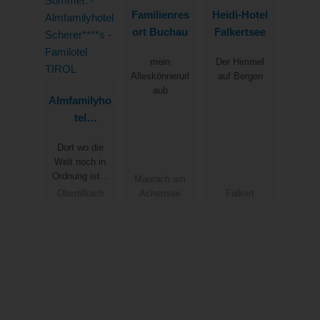
Familienres
Heidi-Hotel
ort Buchau
Falkertsee
mein
Der Himmel
Alleskönnerurl
auf Bergen
aub
Almfamilyho
tel
Scherer****s
Dort wo die
- Familotel
Welt noch in
TIROL
Ordnung ist...
Maurach am
Obertilliach
Achensee
Falkert