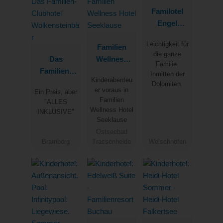
Familotel
Engel
Südtirol
Leichtigkeit für
Familien
die ganze
Das
Wellness
Familie.
Familien-
Hotel
Inmitten der
Kinderabenteu
Clubhotel
Seeklause
Dolomiten.
er voraus in
Ein Preis, aber
Wolkenstein
Familien
"ALLES
bär
Wellness Hotel
INKLUSIVE"
Seeklause
Ostseebad
Bramberg
Trassenheide
Welschnofen