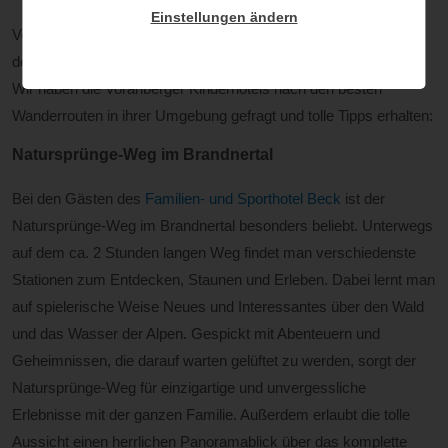
Einstellungen ändern
Verschneite Berge zum Skifahren und herrliche Wanderwege in
der vielseitigen Naturlandschaft – Dies zeichnet Vorarlberg aus.
Wir haben die Vorarlberger Kinderhotels nach den besten
Wanderrouten in ihrer Umgebung gefragt und tolle Tipps erhalten:
Natursprünge-Weg im Brandnertal
Bei den Gästen des
Familien- und Sporthotel Beck
ist der
Natursprünge-Weg im Brandnertal besonders beliebt. Unterwegs
auf dem ca. 2 Stunden langen Weg findet man verschiedenste
Stationen zum Entdecken, Staunen und Erleben. Dabei lernt man
auf spielerische Weise Neues und Interessantes über den Wald
und das Wasser der Alpen. Gespickt mit Abenteuern und
Geheimnissen, die darauf warten gelüftet zu werden, sorgt der
Natursprünge-Weg für einzigartige und unvergessliche
Erlebnisse mit der ganzen Familie. Außerdem erlaubt die tolle
Aussicht einen herrlichen Panoramablick über das komplette