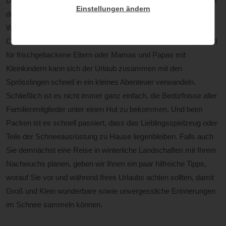
Der Winter und damit auch die besinnliche Jahreszeit stehen vor
Einstellungen ändern
der Tür. Neben Plätzchen backen oder einem Besuch auf dem
Weihnachtsmarkt verkürzen viele Familien das Warten auf das
Christkind mit einem wohlverdienten Winterurlaub. Doch speziell
für frischgebackene Eltern oder Mamas und Papas mit
Kleinkindern kann sich der Urlaub zusammen mit den
Sprösslingen schnell in ein kleines Abenteuer verwandeln.
Schließlich ist es nicht immer ganz einfach, die Bedürfnisse aller
Familienmitglieder unter einen Hut zu bekommen. Und beim
Packen ist es schnell passiert, dass das Lieblingsspielzeug oder
Teile der Schneeausrüstung zu Hause liegenbleiben. Falls auch
Sie demnächst eine Reise in winterliche Landschaften mit Ihrem
Nachwuchs planen, geben wir Ihnen ein paar hilfreiche Tipps,
worauf Sie vor und während Ihres Urlaubs achten sollten, damit
Groß und Klein wunderbare sowie unvergessliche Erinnerungen
im Schnee sammeln können.