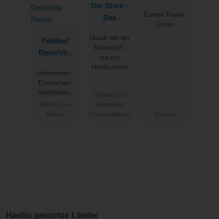
Der Stern -
Marco Polo
Europa Tourist
Das
Group
nachhaltige
Urlaub wie am
Feldhof
Familienhot
Bauernhof -
DolceVita
el seit 1509
nur mit
Resort
Hotelkomfort
Ankommen.
Eintauchen.
Wohlfühlen.
Obsteig am
Naturns bei
Mieminger
Meran
Sonnenplateau
Bibione
Häufig gesuchte Länder