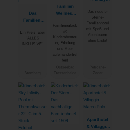
Familien
Hotel
Das neue 5-
Das
Wellness
Diadora
Sterne-
Familien-
Hotel
Familienhotel
Familienurlaub
Clubhotel
Seeklause
mit Spaß und
wo
Ein Preis, aber
Wolkenstein
Abenteuern
Kinderabenteu
"ALLES
ohne Ende!
bär
er, Erholung
INKLUSIVE"
und Meer
aufeinandertref
fen!
Ostseebad
Petrcane-
Bramberg
Trassenheide
Zadar
Aparthotel
& Villaggio