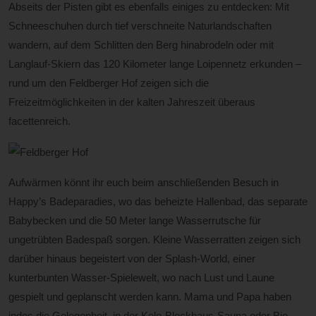
Abseits der Pisten gibt es ebenfalls einiges zu entdecken: Mit
Schneeschuhen durch tief verschneite Naturlandschaften
wandern, auf dem Schlitten den Berg hinabrodeln oder mit
Langlauf-Skiern das 120 Kilometer lange Loipennetz erkunden –
rund um den Feldberger Hof zeigen sich die
Freizeitmöglichkeiten in der kalten Jahreszeit überaus
facettenreich.
Aufwärmen könnt ihr euch beim anschließenden Besuch in
Happy’s Badeparadies, wo das beheizte Hallenbad, das separate
Babybecken und die 50 Meter lange Wasserrutsche für
ungetrübten Badespaß sorgen. Kleine Wasserratten zeigen sich
darüber hinaus begeistert von der Splash-World, einer
kunterbunten Wasser-Spielewelt, wo nach Lust und Laune
gespielt und geplanscht werden kann. Mama und Papa haben
indes die Gelegenheit, in der Kelo-Blockhaus-Sauna oder Bio-