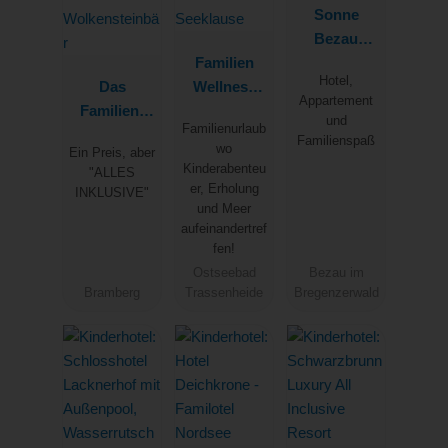
Sonne
Bezau
Familien
Familotel
Hotel,
Das
Wellness
Bregenzerw
Appartement
Familien-
Hotel
ald
und
Familienurlaub
Clubhotel
Seeklause
Familienspaß
wo
Ein Preis, aber
Wolkenstein
Kinderabenteu
"ALLES
bär
er, Erholung
INKLUSIVE"
und Meer
aufeinandertref
fen!
Ostseebad
Bezau im
Bramberg
Trassenheide
Bregenzerwald