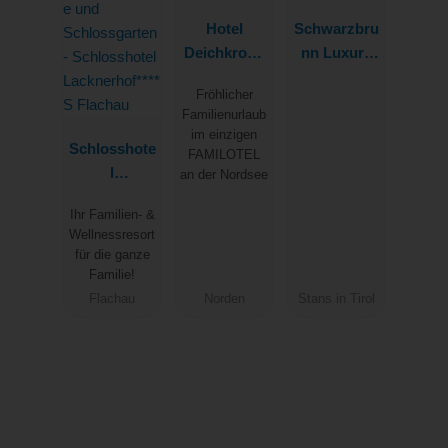
Hotel
Schwarzbru
Deichkrone
nn Luxury
- Familotel
All Inclusive
Fröhlicher
Nordsee
Resort
Familienurlaub
im einzigen
Schlosshote
FAMILOTEL
l
an der Nordsee
Lacknerhof*
Ihr Familien- &
***S Flachau
Wellnessresort
für die ganze
Familie!
Flachau
Norden
Stans in Tirol