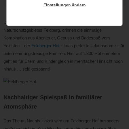
Feldberger Hof / © Conné Van D'Grachten
Einstellungen ändern
Draußen die grenzenlosen Sport- und Bergerlebnisse des
Naturschutzgebietes Feldberg, drinnen die einmalige
Kombination aus Abenteuer, Genuss und Badespaß vom
Feinsten – der
Feldberger Hof
ist das perfekte Urlaubsdomizil für
unternehmungsfreudige Familien. Hier auf 1.300 Höhenmetern
geht es für Eltern und Kinder gleich in mehrfacher Hinsicht hoch
hinaus … seid gespannt!
Nachhaltiger Spielspaß in familiärer
Atomsphäre
Das Thema Nachhaltigkeit wird am Feldberger Hof besonders
großgeschrieben. Kein Wunder, immerhin sprechen wir über