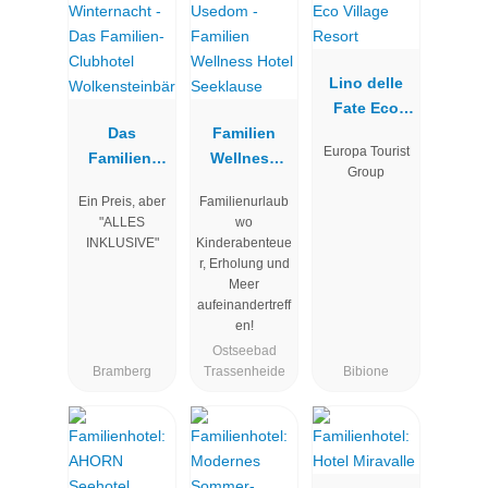
Lino delle
Fate Eco
Das
Familien
Village
Europa Tourist
Familien-
Wellness
Resort
Group
Clubhotel
Hotel
Ein Preis, aber
Familienurlaub
Wolkenstein
Seeklause
"ALLES
wo
bär
INKLUSIVE"
Kinderabenteue
r, Erholung und
Meer
aufeinandertreff
en!
Ostseebad
Bramberg
Trassenheide
Bibione