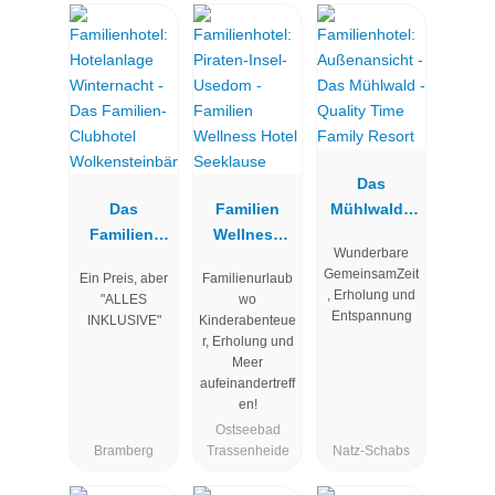
Das
Das
Familien
Mühlwald -
Familien-
Wellness
Quality Time
Wunderbare
Clubhotel
Hotel
Family
GemeinsamZeit
Ein Preis, aber
Familienurlaub
Wolkenstein
Seeklause
Resort
, Erholung und
"ALLES
wo
bär
Entspannung
INKLUSIVE"
Kinderabenteue
r, Erholung und
Meer
aufeinandertreff
en!
Ostseebad
Bramberg
Trassenheide
Natz-Schabs