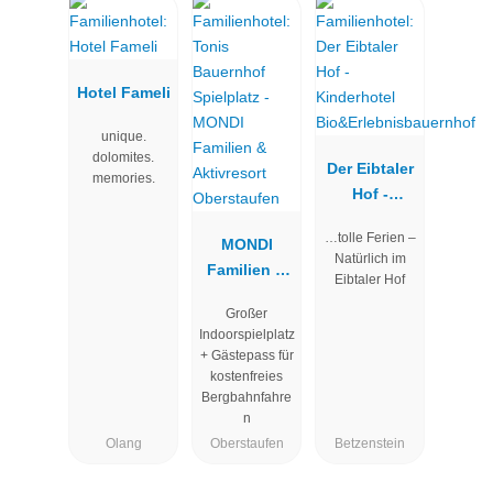
Hotel Fameli
unique.
dolomites.
Der Eibtaler
memories.
Hof -
Kinderhotel
…tolle Ferien –
MONDI
Bio&Erlebni
Natürlich im
Familien &
sbauernhof
Eibtaler Hof
Aktivresort
Großer
Oberstaufen
Indoorspielplatz
+ Gästepass für
kostenfreies
Bergbahnfahre
n
Olang
Oberstaufen
Betzenstein