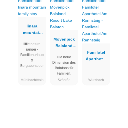
linara
mountain
family stay
Mövenpick
little nature
Balaland
ranger -
Resort Lake
Familotel
Familienurlaub
Die neue
Balaton
Aparthotel
&
Dimension des
Am
Bergabenteuer
Balatons für
Rennsteig
Familien.
Mühlbach/Vals
Szántód
Wurzbach