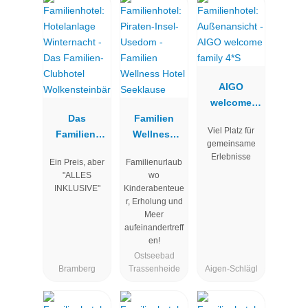
AIGO
welcome
Das
Familien
family 4*S
Viel Platz für
Familien-
Wellness
gemeinsame
Clubhotel
Hotel
Erlebnisse
Ein Preis, aber
Familienurlaub
Wolkenstein
Seeklause
"ALLES
wo
bär
INKLUSIVE"
Kinderabenteue
r, Erholung und
Meer
aufeinandertreff
en!
Ostseebad
Bramberg
Trassenheide
Aigen-Schlägl