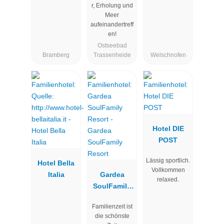
r, Erholung und
Meer
aufeinandertreff
en!
Ostseebad
Bramberg
Trassenheide
Welschnofen
Hotel DIE
POST
Lässig sportlich.
Hotel Bella
Vollkommen
Italia
Gardea
relaxed.
SoulFamily
Resort
Familienzeit ist
die schönste