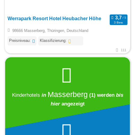
Werrapark Resort Hotel Heubacher Höhe
3 Bew.
98666 Masserberg, Thüringen, Deutschland
Preisniveau:
Klassifizierung:
111
Masserberg
Kinderhotels
in
(1)
werden
bis
hier
angezeigt