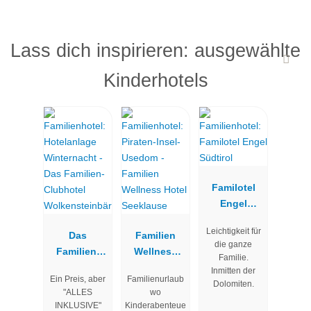
Lass dich inspirieren: ausgewählte
Kinderhotels
Familotel
Engel
Südtirol
Leichtigkeit für
Das
Familien
die ganze
Familien-
Wellness
Familie.
Clubhotel
Hotel
Inmitten der
Ein Preis, aber
Familienurlaub
Wolkenstein
Seeklause
Dolomiten.
"ALLES
wo
bär
INKLUSIVE"
Kinderabenteue