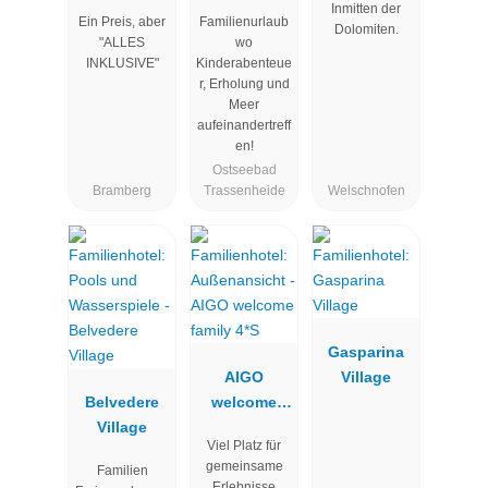
Clubhotel
Hotel
Inmitten der
Ein Preis, aber
Familienurlaub
Wolkenstein
Seeklause
Dolomiten.
"ALLES
wo
bär
INKLUSIVE"
Kinderabenteue
r, Erholung und
Meer
aufeinandertreff
en!
Ostseebad
Bramberg
Trassenheide
Welschnofen
Gasparina
AIGO
Village
Belvedere
welcome
Village
family 4*S
Viel Platz für
gemeinsame
Familien
Erlebnisse