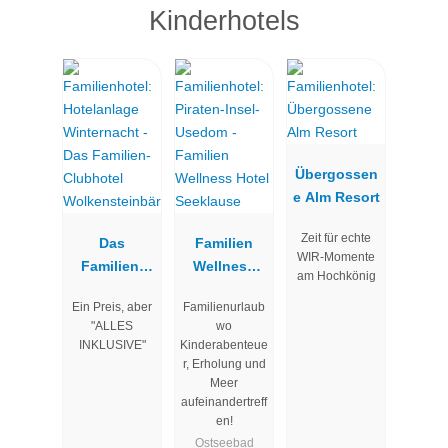
Kinderhotels
Übergossen
e Alm Resort
Zeit für echte
Das
Familien
WIR-Momente
Familien-
Wellness
am Hochkönig
Clubhotel
Hotel
Ein Preis, aber
Familienurlaub
Wolkenstein
Seeklause
"ALLES
wo
bär
INKLUSIVE"
Kinderabenteue
r, Erholung und
Meer
aufeinandertreff
en!
Ostseebad