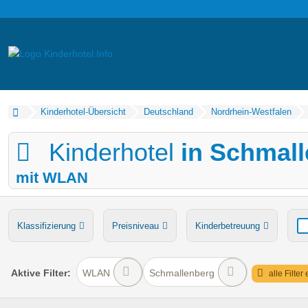
Kinderhotel-Übersicht
Deutschland
Nordrhein-Westfalen
Kinderhotel
in Schmal
mit WLAN
Klassifizierung
Preisniveau
Kinderbetreuung
Verpflegung
Bauernhof
Ponyreiten
Wasserru
Aktive
Filter:
WLAN
Schmallenberg
alle Filter