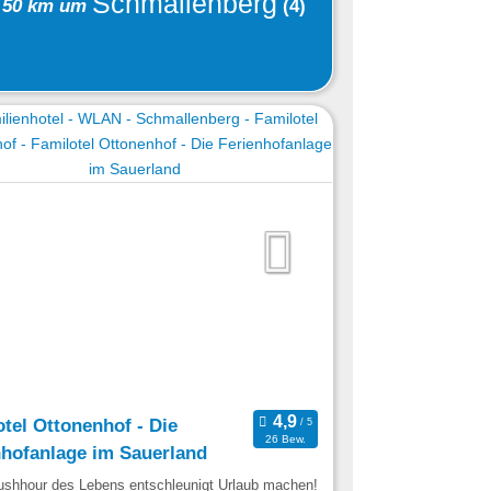
Schmallenberg
 50 km um
(4)
tel Ottonenhof - Die
26 Bew.
nhofanlage im Sauerland
Rushhour des Lebens entschleunigt Urlaub machen!