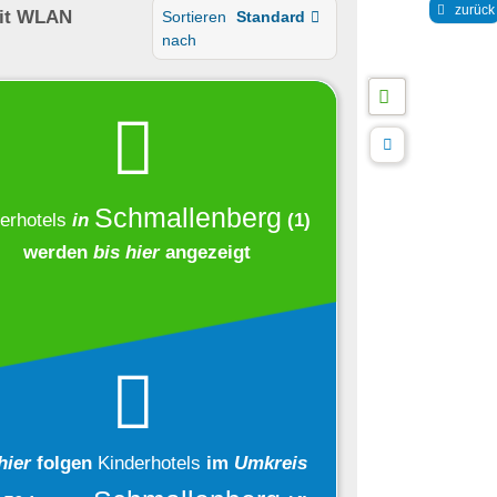
zurück
it WLAN
Sortieren
Standard
nach
Schmallenberg
erhotels
in
(1)
werden
bis hier
angezeigt
hier
folgen
Kinderhotels
im
Umkreis