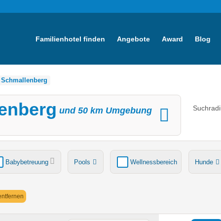
Familienhotel finden
Angebote
Award
Blog
Schmallenberg
lenberg
Suchradi
und
50
km Umgebung
Babybetreuung
Pools
Wellnessbereich
Hunde
tsche
Ladestation Elektroauto
Award-Gewinner
 entfernen