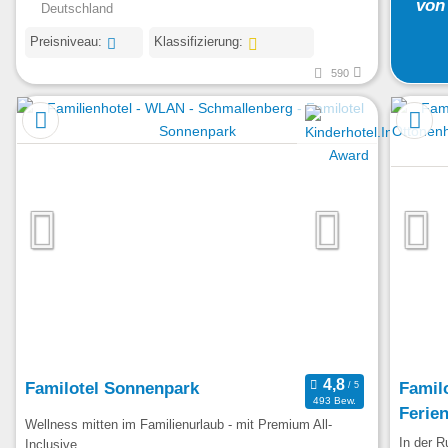
von
Deutschland
Preisniveau:
Klassifizierung:
590
Familotel Sonnenpark
Familo
493 Bew.
Ferie
Wellness mitten im Familienurlaub - mit Premium All-
In der 
Inclusive