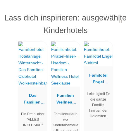
Lass dich inspirieren: ausgewählte
Kinderhotels
Familotel
Engel
Südtirol
Leichtigkeit für
Das
Familien
die ganze
Familien-
Wellness
Familie.
Clubhotel
Hotel
Inmitten der
Ein Preis, aber
Familienurlaub
Wolkenstein
Seeklause
Dolomiten.
"ALLES
wo
bär
INKLUSIVE"
Kinderabenteue
r, Erholung und