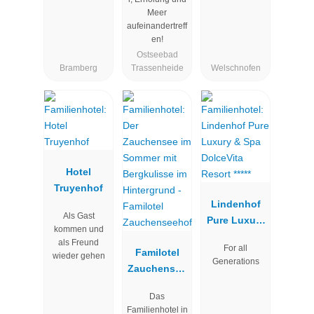
Meer
aufeinandertreff
en!
Ostseebad
Bramberg
Trassenheide
Welschnofen
Hotel
Truyenhof
Lindenhof
Als Gast
Pure Luxury
kommen und
& Spa
als Freund
For all
Familotel
DolceVita
wieder gehen
Generations
Zauchensee
Resort *****
hof
Das
Familienhotel in