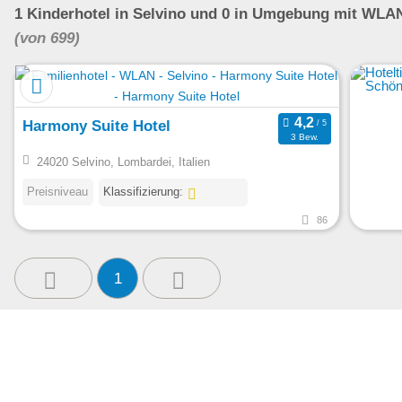
1
Kinderhotel
in Selvino
und 0 in Umgebung
mit WLA
(von 699)
Harmony Suite Hotel
3 Bew.
24020 Selvino, Lombardei, Italien
Preisniveau
Klassifizierung:
86
1