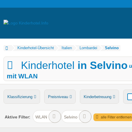
Kinderhotel-Übersicht
Italien
Lombardei
Selvino
Kinderhotel
in Selvino
u
mit WLAN
Klassifizierung
Preisniveau
Kinderbetreuung
Verpflegung
Bauernhof
Ponyreiten
Wasserru
Aktive
Filter:
WLAN
Selvino
alle Filter entfernen