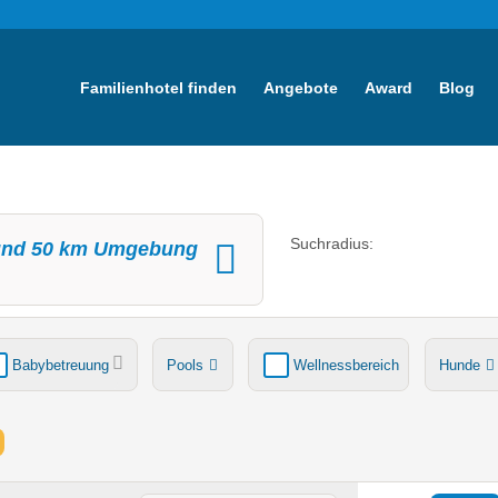
Familienhotel finden
Angebote
Award
Blog
Suchradius:
nd
50
km Umgebung
Babybetreuung
Pools
Wellnessbereich
Hunde
tsche
Ladestation Elektroauto
Award-Gewinner