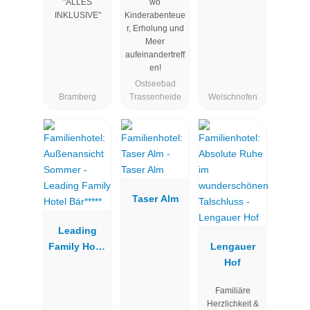
"ALLES
wo
bär
INKLUSIVE"
Kinderabenteue
r, Erholung und
Meer
aufeinandertreff
en!
Ostseebad
Bramberg
Trassenheide
Welschnofen
Taser Alm
Leading
Family Hotel
Lengauer
Bär*****
Hof
Familiäre
Herzlichkeit &