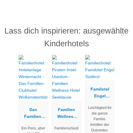
Lass dich inspirieren: ausgewählte
Kinderhotels
Familotel
Engel
Südtirol
Leichtigkeit für
Das
Familien
die ganze
Familien-
Wellness
Familie.
Clubhotel
Hotel
Inmitten der
Ein Preis, aber
Familienurlaub
Wolkenstein
Seeklause
Dolomiten.