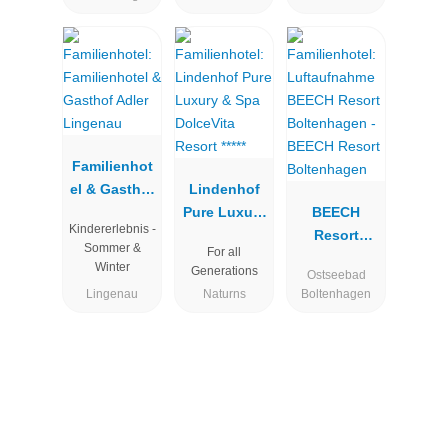
Familienhot
el & Gasthof
Lindenhof
Adler
Pure Luxury
BEECH
Kindererlebnis -
Lingenau
& Spa
Resort
Sommer &
For all
DolceVita
Boltenhagen
Winter
Generations
Ostseebad
Resort *****
Lingenau
Naturns
Boltenhagen