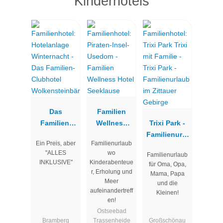
Kinderhotels
Das
Familien
Familien-
Wellness
Trixi Park -
Clubhotel
Hotel
Familienurla
Ein Preis, aber
Familienurlaub
Wolkenstein
Seeklause
ub im
"ALLES
wo
Familienurlaub
bär
Zittauer
INKLUSIVE"
Kinderabenteue
für Oma, Opa,
Gebirge
r, Erholung und
Mama, Papa
Meer
und die
aufeinandertreff
Kleinen!
en!
Ostseebad
Bramberg
Trassenheide
Großschönau