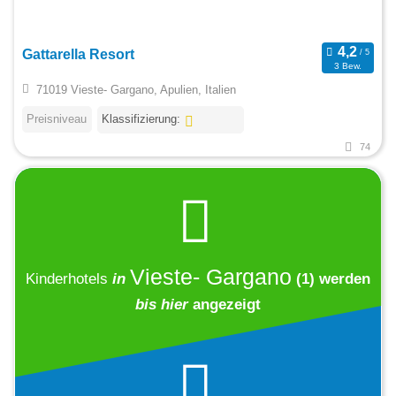
Gattarella Resort
3 Bew.
71019 Vieste- Gargano, Apulien, Italien
Preisniveau
Klassifizierung:
74
Vieste- Gargano
Kinderhotels
in
(1)
werden
bis hier
angezeigt