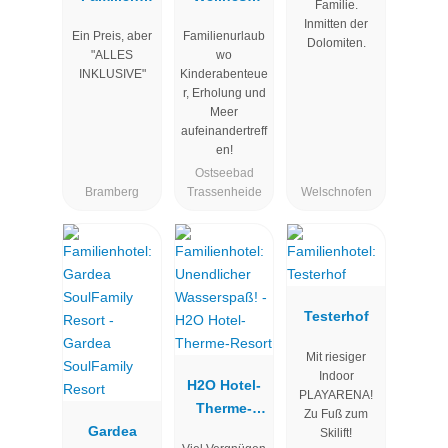
Familie.
Clubhotel
Hotel
Inmitten der
Ein Preis, aber
Familienurlaub
Wolkenstein
Seeklause
Dolomiten.
"ALLES
wo
bär
INKLUSIVE"
Kinderabenteue
r, Erholung und
Meer
aufeinandertreff
en!
Ostseebad
Bramberg
Trassenheide
Welschnofen
Testerhof
Mit riesiger
Indoor
H2O Hotel-
PLAYARENA!
Therme-
Zu Fuß zum
Gardea
Resort
Skilift!