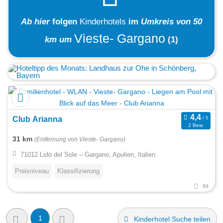
Ab hier
folgen
Kinderhotels
im
Umkreis von 50
Vieste- Gargano
km um
(1)
Club Arianna
2 Bew.
31 km
(Entfernung von Vieste- Gargano)
71012 Lido del Sole – Gargano, Apulien, Italien
Preisniveau
Klassifizierung
84
1
Kinderhotel Suche teilen