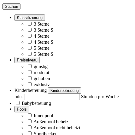
Suchen
Klassifizierung
3 Sterne
3 Sterne S
4 Sterne
4 Sterne S
5 Sterne
5 Sterne S
Preisniveau
günstig
moderat
gehoben
exklusiv
Kinderbetreuung
Kinderbetreuung
min.
Stunden pro Woche
Babybetreuung
Pools
Innenpool
Außenpool beheizt
Außenpool nicht beheizt
Sportbecken