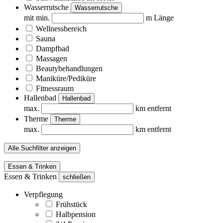
Wasserrutsche
Wasserrutsche
mit min.
m Länge
Wellnessbereich
Sauna
Dampfbad
Massagen
Beautybehandlungen
Maniküre/Pediküre
Fitnessraum
Hallenbad
Hallenbad
max.
km entfernt
Therme
Therme
max.
km entfernt
Alle Suchfilter anzeigen
Essen & Trinken
Essen & Trinken
schließen
Verpflegung
Frühstück
Halbpension