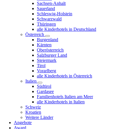
Sachsen-Anhalt
Sauerland
Schleswig-Holstein
Schwarzwald
Thüringen
alle Kinderhotels in Deutschland
Österreich
Burgenland
Kärnten
Oberösterreich
Salzburger Land
Steiermark
Tirol
Vorarlberg
alle Kinderhotels in Österreich
Italien
Südtirol
Gardasee
Familienhotels Italien am Meer
alle Kinderhotels in Italien
Schweiz
Kroatien
Weitere Länder
Angebote
Award