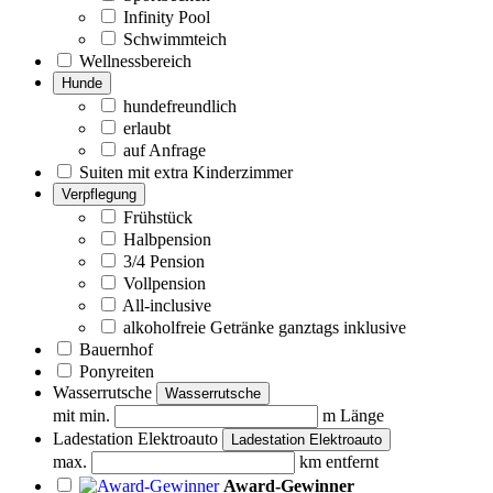
Infinity Pool
Schwimmteich
Wellnessbereich
Hunde
hundefreundlich
erlaubt
auf Anfrage
Suiten mit extra Kinderzimmer
Verpflegung
Frühstück
Halbpension
3/4 Pension
Vollpension
All-inclusive
alkoholfreie Getränke ganztags inklusive
Bauernhof
Ponyreiten
Wasserrutsche
Wasserrutsche
mit min.
m Länge
Ladestation Elektroauto
Ladestation Elektroauto
max.
km entfernt
Award-Gewinner