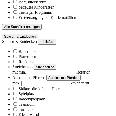
Babysitterservice
betreutes Kinderessen
Teenager-Programm
Erstversorgung bei Kindernotfällen
Alle Suchfilter anzeigen
Spielen & Entdecken
Spielen & Entdecken
schließen
Bauernhof
Ponyreiten
Reitkurse
Streichelzoo
Streichelzoo
mit min.
Tierarten
Ausritte mit Pferden
Ausritte mit Pferden
max.
km entfernt
Skikurs direkt beim Hotel
Spielplatz
Indoorspielplatz
Trampolin
Turnhalle
Kletterwand