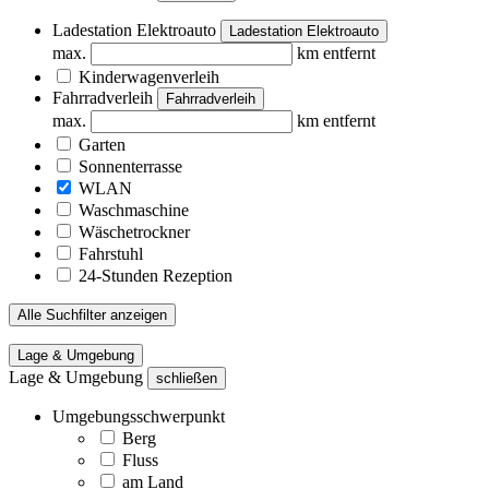
Ladestation Elektroauto
Ladestation Elektroauto
max.
km entfernt
Kinderwagenverleih
Fahrradverleih
Fahrradverleih
max.
km entfernt
Garten
Sonnenterrasse
WLAN
Waschmaschine
Wäschetrockner
Fahrstuhl
24-Stunden Rezeption
Alle Suchfilter anzeigen
Lage & Umgebung
Lage & Umgebung
schließen
Umgebungsschwerpunkt
Berg
Fluss
am Land