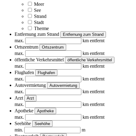
Meer
See
Strand
Stadt
Therme
Entfernung zum Strand
Entfernung zum Strand
max.
km entfernt
Ortszentrum
Ortszentrum
max.
km entfernt
öffentliche Verkehrsmittel
öffentliche Verkehrsmittel
max.
km entfernt
Flughafen
Flughafen
max.
km entfernt
Autovermietung
Autovermietung
max.
km entfernt
Arzt
Arzt
max.
km entfernt
Apotheke
Apotheke
max.
km entfernt
Seehöhe
Seehöhe
min.
m