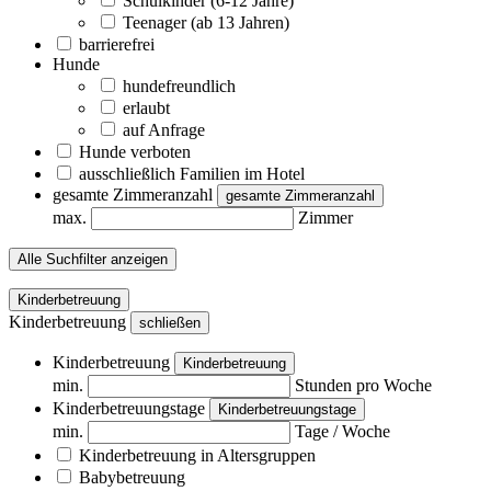
Schulkinder (6-12 Jahre)
Teenager (ab 13 Jahren)
barrierefrei
Hunde
hundefreundlich
erlaubt
auf Anfrage
Hunde verboten
ausschließlich Familien im Hotel
gesamte Zimmeranzahl
gesamte Zimmeranzahl
max.
Zimmer
Alle Suchfilter anzeigen
Kinderbetreuung
Kinderbetreuung
schließen
Kinderbetreuung
Kinderbetreuung
min.
Stunden pro Woche
Kinderbetreuungstage
Kinderbetreuungstage
min.
Tage / Woche
Kinderbetreuung in Altersgruppen
Babybetreuung