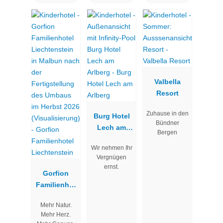
Valbella
Resort
Zuhause in den
Burg Hotel
Bündner
Lech am
Bergen
Arlberg
Wir nehmen Ihr
Vergnügen
ernst.
Gorfion
Familienhot
el
Mehr Natur.
Liechtenstei
Mehr Herz.
n