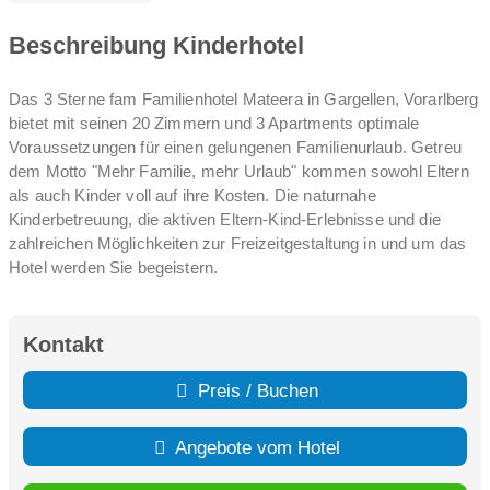
Beschreibung Kinderhotel
Das 3 Sterne fam Familienhotel Mateera in Gargellen, Vorarlberg
bietet mit seinen 20 Zimmern und 3 Apartments optimale
Voraussetzungen für einen gelungenen Familienurlaub. Getreu
dem Motto "Mehr Familie, mehr Urlaub" kommen sowohl Eltern
als auch Kinder voll auf ihre Kosten. Die naturnahe
Kinderbetreuung, die aktiven Eltern-Kind-Erlebnisse und die
zahlreichen Möglichkeiten zur Freizeitgestaltung in und um das
Hotel werden Sie begeistern.
Sei es die blühenden Almwiesen auf 1.450 Höhenmetern
(reizfreies Klima) oder der Mateera-Spa - die herzliche
Kontakt
Gastfreundschaft, das ausgezeichnete Essen und die
gemütliche Bar mit offenem Kamin und Sonnenterrasse bieten
Preis / Buchen
Ihnen einen unvergesslichen Urlaub.
Angebote vom Hotel