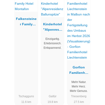
Falkensteine
r Family
Kinderhotel
Hotel
"Alpenresid
Montafon
enz
Einzigartig.
Ballunspitze
Erlebnisreich.
"
Entspannend.
Gorfion
Familienhot
el
Mehr Natur.
Liechtenstei
Mehr Herz.
n
Mehr Genuss.
Tschagguns
Galtür
Triesenberg
11.6 km
19.8 km
27.5 km