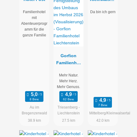
aler
Familienhotel
Da bin ich gern
Rosenhof
mit
Abenteuerprogr
amm für die
ganze Familie
Gorfion
Familienhot
el
Mehr Natur.
Liechtenstei
Mehr Herz.
n
Mehr Genuss.
8 Bew.
62 Bew.
7 Bew.
Au im
Triesenberg -
Bregenzerwald
Liechtenstein
Mittelberg/Kleinwalsertal
38.9 km
27.5 km
42.0 km