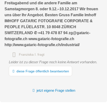
Freitagabend und die andere Familie am
Samstagmorgen 8. oder 9.12.–10.12.2017 Wir freuen
uns über Ihr Angebot. Besten Gruss Familie Imhoff
IMHOFF GATARIC FOTOGRAFIE CORPORATE &
PEOPLE FLÜELASTR. 10 8048 ZÜRICH
SWITZERLAND ✆ +41 79 478 87 94 zg@gataric-
fotografie.ch www.gataric-fotografie.ch
http://www.gataric-fotografie.ch/industrial/
Hiermit akzeptiere ich die
AGB
.
Franziska I.
fragt
Die
Datenschutzerklärung
habe ich zur Kenntnis genommen.
Leider ist zu dieser Frage noch keine Antwort vorhanden.
öffentliche Frage stellen
Abbrechen
diese Frage öffentlich beantworten
Hinweis:
Bitte beachten Sie, öffentliche Fragen sind
für alle
Besucher sichtbar
.
Klicken Sie hier um eine
individuelle Frage
an den
jetzt eigene Frage stellen
Kinderhotel-Eintrag zu stellen
.