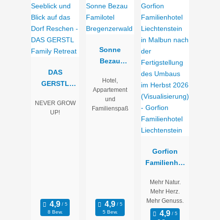
Sonne
Bezau
DAS
Familotel
Hotel,
GERSTL
Bregenzerwa
Appartement
Family
ld
und
NEVER GROW
Retreat
Familienspaß
UP!
Gorfion
Familienhot
el
Mehr Natur.
Liechtenstei
Mehr Herz.
n
Mehr Genuss.
8 Bew.
5 Bew.