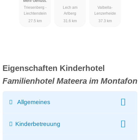
Mehr Genuss.
Triesenberg -
Lech am
Valbella-
Liechtenstein
Arlberg
Lenzerheide
27.5 km
31.6 km
37.3 km
Eigenschaften Kinderhotel
Familienhotel Mateera im Montafon
Allgemeines
Preisbeispiel - redaktionell erhoben:
Kinderbetreuung
Im Januar 2026 hat die Redaktion von kinderhotel.info auf
der Hotel-Website einen Aufenthalt von 7 Nächten im Juli