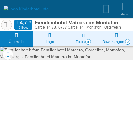
Menu
Familienhotel Mateera im Montafon
Gargellen 78
6787
Gargellen / Montafon
Österreich
2 Bew.
Übersicht
Lage
Fotos
Bewertungen
8
2