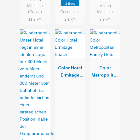
Milano
2 Bew.
Marittima
Milano
(Cervia)
Cesenatico
Marittima
11.2 km
2.1 km
9.9 km
Color Hotel
Color
Ermitage
Metropolitan
Beach
Family Hotel