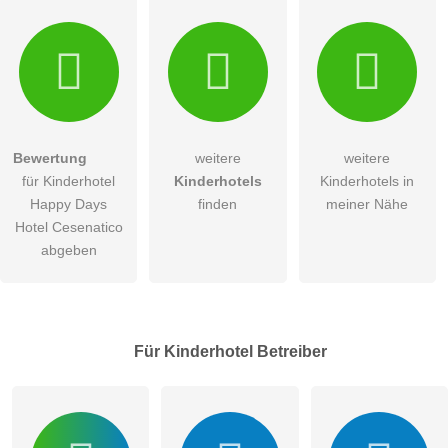
Hiermit akzeptiere ich die
AGB
.
Bewertung
weitere
weitere
für Kinderhotel
Kinderhotels
Kinderhotels in
Die
Datenschutzerklärung
habe ich zur Kenntnis genommen.
Happy Days
finden
meiner Nähe
öffentliche Frage stellen
Hotel Cesenatico
Abbrechen
abgeben
Hinweis:
Bitte beachten Sie, öffentliche Fragen sind
für alle
Besucher sichtbar
.
Klicken Sie hier um eine
individuelle Frage
an den
Kinderhotel-Eintrag zu stellen
.
Für Kinderhotel
Betreiber