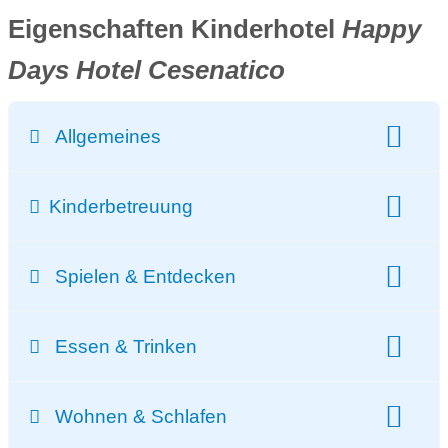
Eigenschaften Kinderhotel
Happy
Days Hotel Cesenatico
Allgemeines
gesamte Zimmeranzahl:
65 Zimmer
Kinderbetreuung
Kinderbetreuung:
bis zu 24 Stunden pro Woche
Spielen & Entdecken
Kinderbetreuungstage:
bis zu 6 Tage / Woche
Spielplatz
Babybetreuung
Babysitterservice
Essen & Trinken
Teenager-Programm
Verpflegung:
Wohnen & Schlafen
All-inclusive