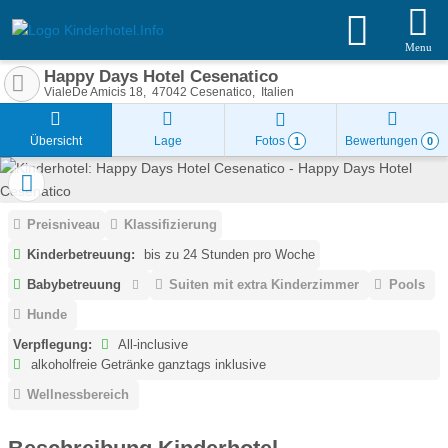
Menu
Happy Days Hotel Cesenatico
VialeDe Amicis 18
47042
Cesenatico
Italien
Übersicht
Lage
Fotos
Bewertungen
1
0
Preisniveau
Klassifizierung
Kinderbetreuung:
bis zu 24 Stunden pro Woche
Babybetreuung
Suiten mit extra Kinderzimmer
Pools
Hunde
Verpflegung:
All-inclusive
alkoholfreie Getränke ganztags inklusive
Wellnessbereich