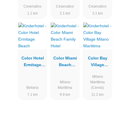
Cesenatico
Cesenatico
Cesenatico
Cesenatico
1.1 km
2.1 km
3.1 km
Color Hotel
Color Miami
Color Bay
Ermitage
Beach
Village
Beach
Family Hotel
Milano
Milano
Marittima
Milano
Marittima
Bellaria
Marittima
(Cervia)
7.1 km
9.9 km
11.2 km