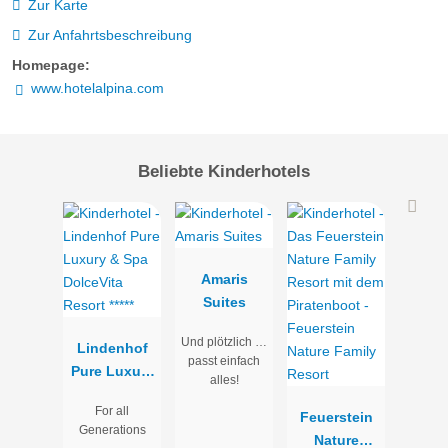
Zur Karte
Zur Anfahrtsbeschreibung
Homepage:
www.hotelalpina.com
Beliebte Kinderhotels
Amaris
Suites
Und plötzlich …
Lindenhof
passt einfach
Pure Luxury
alles!
& Spa
For all
DolceVita
Feuerstein
Generations
Resort *****
Nature