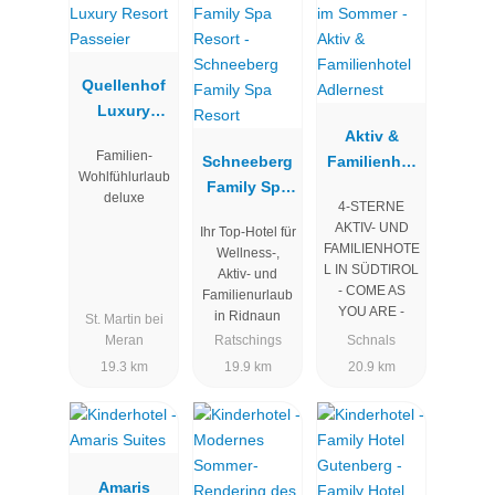
Quellenhof
Luxury
Resort
Aktiv &
Familien-
Passeier
Schneeberg
Familienhot
Wohlfühlurlaub
Family Spa
el Adlernest
deluxe
4-STERNE
Resort
AKTIV- UND
Ihr Top-Hotel für
FAMILIENHOTE
Wellness-,
L IN SÜDTIROL
Aktiv- und
- COME AS
Familienurlaub
YOU ARE -​
in Ridnaun
St. Martin bei
Meran
Ratschings
Schnals
19.3 km
19.9 km
20.9 km
Amaris