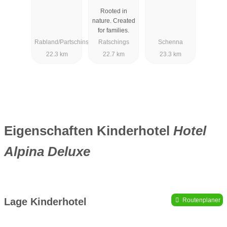
Rooted in
nature. Created
for families.
Rabland/Partschins
Ratschings
Schenna
22.3 km
22.7 km
23.3 km
Eigenschaften Kinderhotel
Hotel
Alpina Deluxe
Lage Kinderhotel
Routenplaner