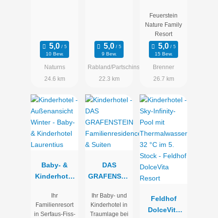
Family
Feuerstein
Resort
Nature Family
Resort
10 Bew.
9 Bew.
15 Bew.
Naturns
Rabland/Partschins
Brenner
24.6 km
22.3 km
26.7 km
Baby- &
DAS
Kinderhotel
GRAFENSTE
Laurentius
IN
Ihr
Ihr Baby- und
Familienresi
Feldhof
Familienresort
Kinderhotel in
dence &
DolceVita
in Serfaus-Fiss-
Traumlage bei