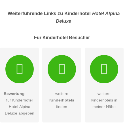
Name
Weiterführende Links zu Kinderhotel
Hotel Alpina
Deluxe
E-Mail-Adresse (wird nicht veröffentlicht)
Für Kinderhotel
Besucher
Hiermit akzeptiere ich die
AGB
.
Bewertung
weitere
weitere
für Kinderhotel
Kinderhotels
Kinderhotels in
Die
Datenschutzerklärung
habe ich zur Kenntnis genommen.
Hotel Alpina
finden
meiner Nähe
öffentliche Frage stellen
Deluxe abgeben
Abbrechen
Hinweis:
Bitte beachten Sie, öffentliche Fragen sind
für alle