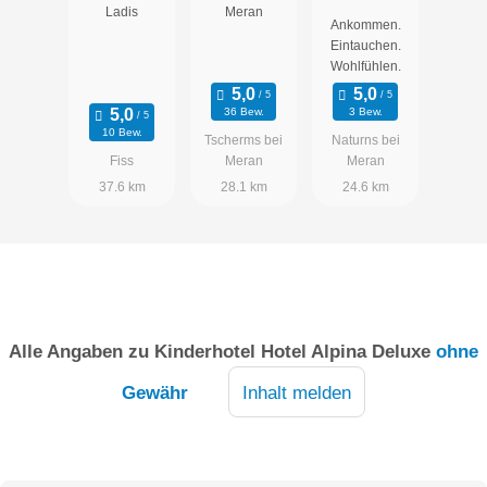
Suiten
Resort
Ladis
Meran
Ankommen.
Eintauchen.
Wohlfühlen.
36 Bew.
3 Bew.
10 Bew.
Tscherms bei
Naturns bei
Fiss
Meran
Meran
37.6 km
28.1 km
24.6 km
Alle Angaben zu
Kinderhotel Hotel Alpina Deluxe
ohne
Gewähr
Inhalt melden