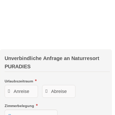
Link
Privat Spa Chalet
Das Privat Spa Chalet im Naturresort Puradies verbindet
urigen Almluxus mit modernem Komfort auf 60 m²
ebenerdiger Wohnfläche. Es bietet ein gemütliches
Unverbindliche Anfrage an
Naturresort
Schlafzimmer, eine eigene Küche mit Geschirrspüler, Tee-
und Kaffeebar sowie eine Filterkaffeemaschine. Entspannen
PURADIES
Sie in der privaten Chaletsauna mit wohltuenden
Infrarotstrahlen oder genießen Sie wohlige Wärme am
Urlaubszeitraum
traditionellen Kachelofen.
Der große Balkon und die überdachte Terrasse laden zum
Verweilen ein, während WLAN, Bluetooth-Lautsprecher und
Telefon für modernen Komfort sorgen. Eine Yogamatte rundet
Zimmerbelegung
das Angebot für Ihre Erholung perfekt ab – hier verschmelzen