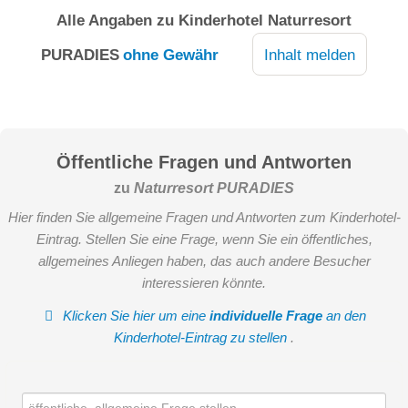
Naturresort Puradies – der Ruheinsel von Leogang. Mit zwei
Alle Angaben zu
Kinderhotel Naturresort
gemütlichen Schlafzimmern im Obergeschoss, einem
großzügigen Wohnbereich mit Kachelofen und einer
PURADIES
ohne Gewähr
Inhalt melden
Schlafcouch für zwei weitere Gäste, bietet es viel Raum zum
Entfalten. Die voll ausgestattete Küche mit Geschirrspüler,
Tee- und Kaffeebar sowie Filterkaffeemaschine sorgt für
höchsten Komfort.
Öffentliche Fragen und Antworten
Entspannen Sie in Ihrer privaten Chaletsauna mit
zu
Naturresort PURADIES
Infrarotstrahlen oder in der Badewanne. Der große Balkon,
Hier finden Sie allgemeine Fragen und Antworten zum Kinderhotel-
WLAN, Bluetooth-Lautsprecher, Telefon und eine Yogamatte
Eintrag. Stellen Sie eine Frage, wenn Sie ein öffentliches,
laden dazu ein, Körper und Geist inmitten der Natur zu
allgemeines Anliegen haben, das auch andere Besucher
verwöhnen. Ski-In, Ski-Out im Winter und die Nähe zur
interessieren könnte.
Yogaplattform am Waldrand machen das Chalet zu einem
perfekten Rückzugsort für Ruhe und Genuss.
Klicken Sie hier um eine
individuelle Frage
an den
Kinderhotel-Eintrag zu stellen
.