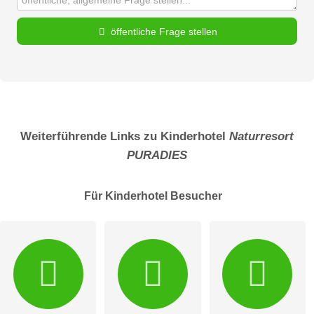
öffentliche Frage stellen
Vorname
Name
Weiterführende Links zu Kinderhotel
Naturresort
PURADIES
E-Mail-Adresse (wird nicht veröffentlicht)
Für Kinderhotel
Besucher
Privat Spa Chalet Puradies x Moroso
Das Privat Spa Chalet Puradies x Moroso bietet Luxus und
Ruhe auf 60 qm, eingebettet im Naturresort Puradies. Für 2-4
Personen bietet es ein gemütliches Schlafzimmer, einen
großzügigen Wohnbereich mit Kachelofen und eine voll
ausgestattete Küche mit Geschirrspüler, Tee- und Kaffeebar