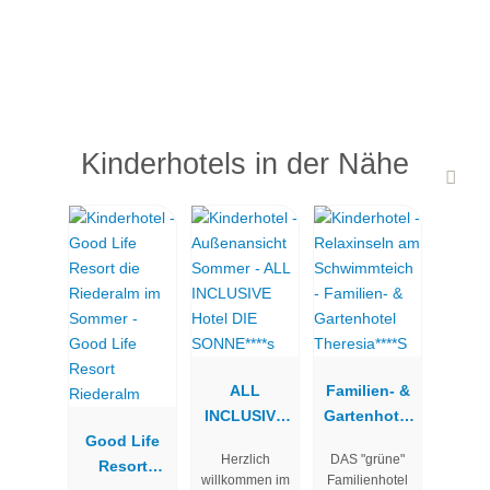
zum Loslassen, Auftanken und Wohlfühlen.
Freuen Sie sich auf:
Outdoor Infinity Pool mit Inneneinstieg
Separater Kinderpool
Kinderhotels in der Nähe
Naturbadeteich
Adults Only Saunahaus mit 400 m² Ruhefläche
Gemütliche Ruheräume, Kuschelkojen & Nischen
Fitnessraum sowie ein Yogaatelier
ALL
Familien- &
INCLUSIVE
Gartenhotel
Good Life
Hotel DIE
Theresia****S
Herzlich
DAS "grüne"
Resort
SONNE****s
willkommen im
Familienhotel