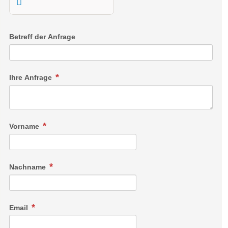
Almflair und neueste Technik zu einem unvergesslichen
Urlaubserlebnis.
Betreff der Anfrage
Ihre Anfrage
Vorname
Nachname
Email
Privat Spa Chalet Plus