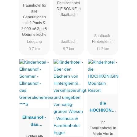
Riederalm
Familienhotel
Traumhotel für
DIE SONNE in
alle
Saalbach
Generationen
mit 2 Pools &
2.000 m² Spa &
Gourmetküche
Saalbach-
Leogang
Saalbach
Hinterglemm
0.7 km
9.7 km
11.2 km
die
HOCHKÖNIG
Ellmauhof -
IN Mountain
Ihr
das
Resort
Familienhotel in
Generatione
Maria Alm in
Echtes All-