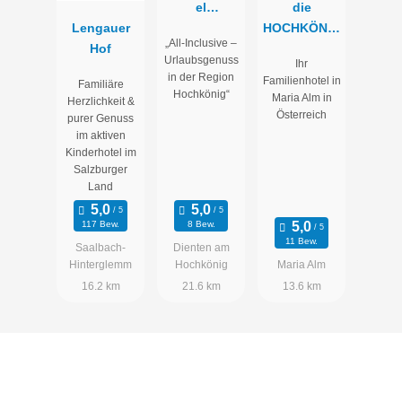
el
die
Lengauer
Salzburger
HOCHKÖNIG
„All-Inclusive –
Hof
Hof
IN Mountain
Urlaubsgenuss
Ihr
Resort
in der Region
Familienhotel in
Familiäre
Hochkönig“
Maria Alm in
Herzlichkeit &
Österreich
purer Genuss
im aktiven
Kinderhotel im
Salzburger
Land
117 Bew.
8 Bew.
11 Bew.
Saalbach-
Dienten am
Hinterglemm
Hochkönig
Maria Alm
16.2 km
21.6 km
13.6 km
Privat Spa Chalet Deluxe
Das Privat Spa Chalet Deluxe bietet pures Luxusgefühl und
absolute Ruhe auf zwei Ebenen, eingebettet in das