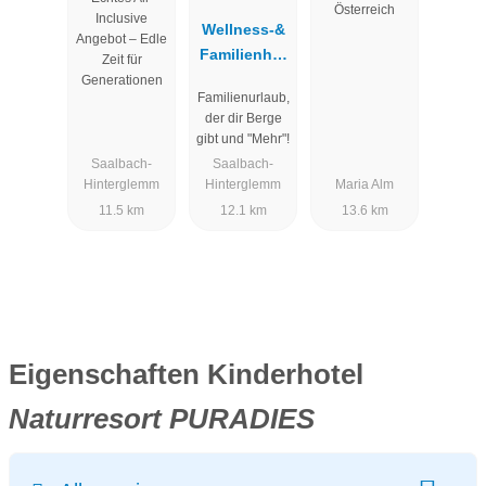
nresort ****S
Österreich
Inclusive
Wellness-&
Angebot – Edle
Familienhot
Zeit für
el Egger
Generationen
Familienurlaub,
der dir Berge
gibt und "Mehr"!
Saalbach-
Saalbach-
Hinterglemm
Hinterglemm
Maria Alm
11.5 km
12.1 km
13.6 km
Eigenschaften Kinderhotel
Naturresort PURADIES