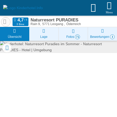
Menu
Naturresort PURADIES
Rain 9
5771
Leogang
Österreich
3 Bew.
Übersicht
Lage
Fotos
Bewertungen
71
3