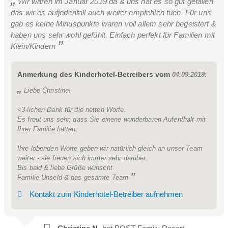
Wir waren im Januar 2019 da & uns hat es so gut gefallen
das wir es aufjedenfall auch weiter empfehlen tuen. Für uns
gab es keine Minuspunkte waren voll allem sehr begeistert &
haben uns sehr wohl gefühlt. Einfach perfekt für Familien mit
Klein/Kindern
Anmerkung des Kinderhotel-Betreibers vom
04.09.2019:
Sonnenblick Suite Superior 50m²
Liebe Christine!
2-4 Personen
<3-lichen Dank für die netten Worte.
Es freut uns sehr, dass Sie einene wunderbaren Aufenthalt mit
Hochwertig Ausgestattete Suite im Sonnenbogen
Ihrer Familie hatten.
Ihre lobenden Worte geben wir natürlich gleich an unser Team
weiter - sie freuen sich immer sehr darüber.
Bis bald & liebe Grüße wünscht
Familie Unseld & das gesamte Team
Kontakt zum Kinderhotel-Betreiber aufnehmen