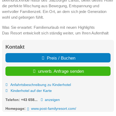
beeindruckende Natur des Salzburger Lands, bietet dieses Hotel
die perfekte Mischung aus Bewegung, Entspannung und
wertvoller Familienzeit. Ein Ort, an dem sich jede Generation
wohl und geborgen fühlt.
Was Sie erwartet: Familienurlaub mit neuen Highlights
Das Resort entwickelt sich ständig weiter, um Ihren Aufenthalt
noch unvergesslicher zu machen. Hier sind die neuesten
Highlights, die Ihren Urlaub zu einem echten Erlebnis machen:
Kontakt
Neue Betreuungsangebote: Der neue Babyclub und Kinderclub
Preis / Buchen
sind die perfekten Orte für die Kleinen. Während die Kinder
spannende Abenteuer erleben, können sich die Eltern entspannt
unverb. Anfrage senden
zurücklehnen.
Neuer Wasserspaß: Ein neuer Baby Plantschbereich sorgt für
Anfahrtsbeschreibung zu Kinderhotel
sicheren und fröhlichen Wasserspaß für die jüngsten Gäste.
Kinderhotel auf der Karte
Verwöhnt werden sie zudem in unserem Baby Spa mit Maela
Floating Becken und Massageangebot.
Telefon:
+43 658...
anzeigen
Willkommen und Wohlfühlen: Der neu gestaltete
Homepage:
www.post-familyresort.com/
Rezeptionsbereich empfängt Sie mit stilvollem, alpinem Flair und