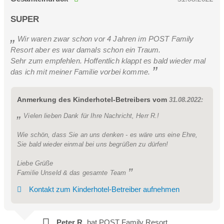
SUPER
Sonnenstrahl Suite 35m²
Wir waren zwar schon vor 4 Jahren im POST Family
Resort aber es war damals schon ein Traum.
2-4 Personen
Sehr zum empfehlen. Hoffentlich klappt es bald wieder mal
Kleine gemütliche Suite im Stammhaus
das ich mit meiner Familie vorbei komme.
Anmerkung des Kinderhotel-Betreibers vom
31.08.2022:
Vielen lieben Dank für Ihre Nachricht, Herr R.!
Wie schön, dass Sie an uns denken - es wäre uns eine Ehre,
Sie bald wieder einmal bei uns begrüßen zu dürfen!
Liebe Grüße
Familie Unseld & das gesamte Team
Kontakt zum Kinderhotel-Betreiber aufnehmen
Peter R.
hat POST Family Resort