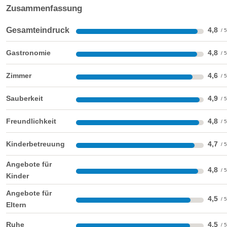
Zusammenfassung
Großzügige Suite im Stammhaus
Indoorspielplatz
Trampolin
Turnhalle
Gesamteindruck
4,8
Kletterwand
Softplay-Anlage
Gastronomie
4,8
Jugendraum
Spielräume mit Elternzutritt
Tischtennis
Tret-Cars
Zimmer
4,6
Film-/Theatervorführungen
Sauberkeit
4,9
Freundlichkeit
4,8
Kinderbetreuung
4,7
Angebote für
4,8
Kinder
Angebote für
4,5
Eltern
Sonnentraum Suite 45m²
Ruhe
4,5