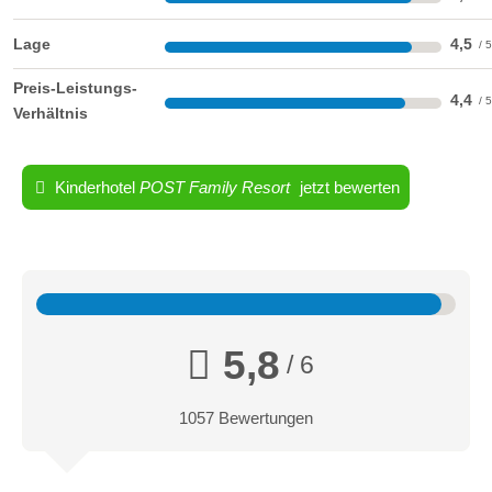
2-4 Personen
Lage
4,5
Behaglich Ausgestattete Suite im Stammhaus
Preis-Leistungs-
4,4
Verhältnis
Kinderhotel
POST Family Resort
jetzt bewerten
5,8
/ 6
1057 Bewertungen
Sonnenhof Suite Superior 45m²