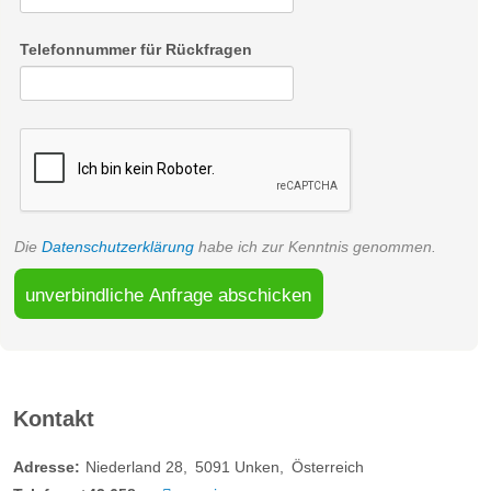
Telefonnummer für Rückfragen
Die
Datenschutzerklärung
habe ich zur Kenntnis genommen.
Sonnenbogen Suite 45m²
unverbindliche Anfrage abschicken
2-4 Personen
Behaglich Ausgestattete Suite im Sonnenbogen
Kontakt
Adresse:
Niederland 28
5091
Unken
Österreich