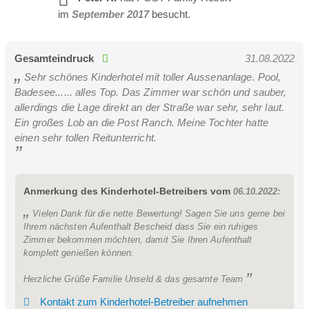
im
September 2017
besucht.
Sonnenblume Zimmer 35m²
Gesamteindruck
31.08.2022
Sehr schönes Kinderhotel mit toller Aussenanlage. Pool,
2-4 Personen
Badesee...... alles Top. Das Zimmer war schön und sauber,
allerdings die Lage direkt an der Straße war sehr, sehr laut.
Geräumiges Zimmer im Stammhaus
Ein großes Lob an die Post Ranch. Meine Tochter hatte
einen sehr tollen Reitunterricht.
Anmerkung des Kinderhotel-Betreibers vom
06.10.2022:
Vielen Dank für die nette Bewertung! Sagen Sie uns gerne bei
Ihrem nächsten Aufenthalt Bescheid dass Sie ein ruhiges
Zimmer bekommen möchten, damit Sie Ihren Aufenthalt
komplett genießen können.
Herzliche Grüße Familie Unseld & das gesamte Team
Kontakt zum Kinderhotel-Betreiber aufnehmen