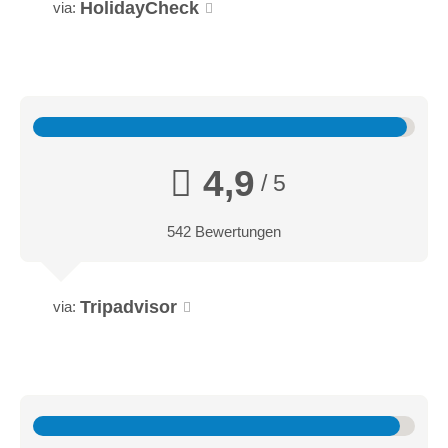
HolidayCheck
via:
2-4 Personen
Hochwertig Ausgestattete Suite im Stammhaus
4,9
/ 5
542 Bewertungen
Tripadvisor
via: