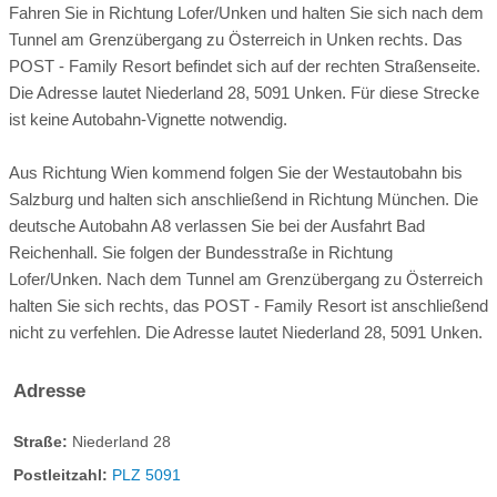
> Fahrradverleih (Erwachsene und Kinder)
Fahren Sie in Richtung Lofer/Unken und halten Sie sich nach dem
> E-Bike Verleih
Apotheke:
0.2 km entfernt
Seehöhe:
564 m
Tunnel am Grenzübergang zu Österreich in Unken rechts. Das
Adults-Only-Spa
POST - Family Resort befindet sich auf der rechten Straßenseite.
Bootsverleih:
vor Ort
Tennis:
vor Ort
WELLNESS & SPA
Die Adresse lautet Niederland 28, 5091 Unken. Für diese Strecke
Golf:
15 km entfernt
Segeln:
nicht möglich
ist keine Autobahn-Vignette notwendig.
> Familien-Textilsauna im Pool-Bereich
Um diesen Inhalt von
Surfen:
nicht möglich
Aus Richtung Wien kommend folgen Sie der Westautobahn bis
YouTube/SoundCloud sehen zu können,
DACH-SPA (adults only)
Sommerrodeln:
25 km entfernt
Minigolf:
vor Ort
Salzburg und halten sich anschließend in Richtung München. Die
müssen Sie Ihre
> Finnische Sauna
deutsche Autobahn A8 verlassen Sie bei der Ausfahrt Bad
Skilift:
8 km entfernt
Langlaufloipe:
vor Ort
> Kräuter Sauna
Reichenhall. Sie folgen der Bundesstraße in Richtung
Cookie-Einstellungen
> Dampfbad
Rodeln:
vor Ort
Eislaufen:
vor Ort
Lofer/Unken. Nach dem Tunnel am Grenzübergang zu Österreich
> Kaltwasserbecken
anpassen: Erlauben Sie "Targeting"
halten Sie sich rechts, das POST - Family Resort ist anschließend
Register-Nr.
> Eisbrunnen
Cookies.
nicht zu verfehlen. Die Adresse lautet Niederland 28, 5091 Unken.
> Infrarotraum mit Salzsteinwand
> Außenpool mit Massageliegen
Ausflugsziele:
Adresse
> Kneipp Becken, Kalt- Warmwasser-Fußbäder
Rutschenpark
Sonnentraum Suite 65m²
> Panorama-Ruheraum
Straße:
Niederland 28
> Tee Lounge
Stadt Salzburg
2-5 Personen
Postleitzahl:
PLZ 5091
360-Grad-Rundgang
Facebook-Seite