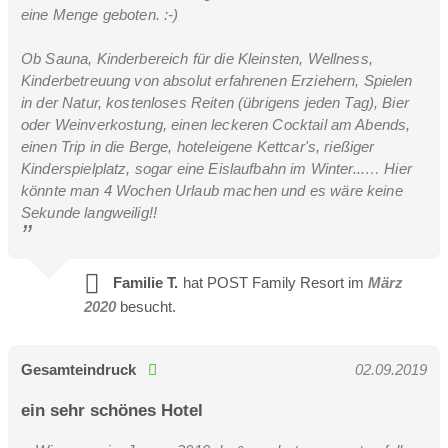
eine Menge geboten. :-)
Ob Sauna, Kinderbereich für die Kleinsten, Wellness,
Kinderbetreuung von absolut erfahrenen Erziehern, Spielen
in der Natur, kostenloses Reiten (übrigens jeden Tag), Bier
oder Weinverkostung, einen leckeren Cocktail am Abends,
einen Trip in die Berge, hoteleigene Kettcar's, rießiger
Sonnenblick Suite Superior 35m²
Kinderspielplatz, sogar eine Eislaufbahn im Winter...… Hier
könnte man 4 Wochen Urlaub machen und es wäre keine
2-4 Personen
Sekunde langweilig!!
Hochwertig Ausgestattete Suite im Sonnenbogen
Familie T.
hat POST Family Resort im
März
2020
besucht.
Gesamteindruck
02.09.2019
ein sehr schönes Hotel