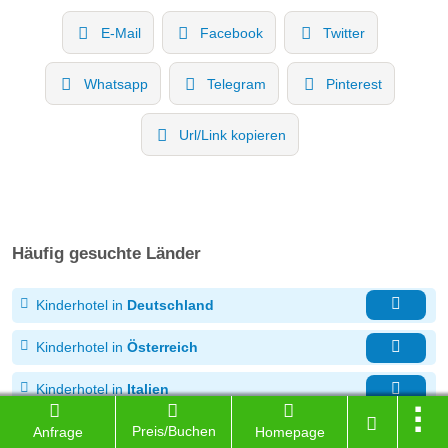
E-Mail
Facebook
Twitter
Whatsapp
Telegram
Pinterest
Url/Link kopieren
Häufig gesuchte Länder
Kinderhotel in
Deutschland
Kinderhotel in
Österreich
Kinderhotel in
Italien
Preis/Buchen
Kinderhotel in der
Schweiz
Anfrage
Homepage