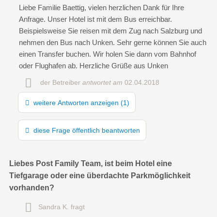
Liebe Familie Baettig, vielen herzlichen Dank für Ihre
Anfrage. Unser Hotel ist mit dem Bus erreichbar.
E-Mail-Adresse (wird nicht veröffentlicht)
Beispielsweise Sie reisen mit dem Zug nach Salzburg und
nehmen den Bus nach Unken. Sehr gerne können Sie auch
einen Transfer buchen. Wir holen Sie dann vom Bahnhof
oder Flughafen ab. Herzliche Grüße aus Unken
der Betreiber
antwortet am
02.04.2018
weitere Antworten anzeigen (1)
Hiermit akzeptiere ich die
AGB
.
diese Frage öffentlich beantworten
Die
Datenschutzerklärung
habe ich zur Kenntnis genommen.
öffentliche Frage stellen
Abbrechen
Liebes Post Family Team, ist beim Hotel eine
Tiefgarage oder eine überdachte Parkmöglichkeit
Hinweis:
Bitte beachten Sie, öffentliche Fragen sind
für alle
vorhanden?
Besucher sichtbar
.
Klicken Sie hier um eine
individuelle Frage
an den
Sandra K.
fragt
Kinderhotel-Eintrag zu stellen
.