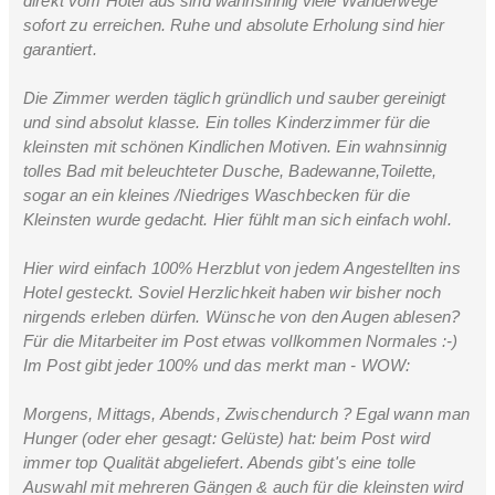
direkt vom Hotel aus sind wahnsinnig viele Wanderwege
sofort zu erreichen. Ruhe und absolute Erholung sind hier
garantiert.
Die Zimmer werden täglich gründlich und sauber gereinigt
und sind absolut klasse. Ein tolles Kinderzimmer für die
Sonnenschein Zimmer 25m²
kleinsten mit schönen Kindlichen Motiven. Ein wahnsinnig
tolles Bad mit beleuchteter Dusche, Badewanne,Toilette,
2-3 Personen
sogar an ein kleines /Niedriges Waschbecken für die
Kleinsten wurde gedacht. Hier fühlt man sich einfach wohl.
Gemütliches Zimmer im Stammhaus
Hier wird einfach 100% Herzblut von jedem Angestellten ins
Hotel gesteckt. Soviel Herzlichkeit haben wir bisher noch
nirgends erleben dürfen. Wünsche von den Augen ablesen?
Für die Mitarbeiter im Post etwas vollkommen Normales :-)
Im Post gibt jeder 100% und das merkt man - WOW:
Morgens, Mittags, Abends, Zwischendurch ? Egal wann man
Hunger (oder eher gesagt: Gelüste) hat: beim Post wird
immer top Qualität abgeliefert. Abends gibt's eine tolle
Auswahl mit mehreren Gängen & auch für die kleinsten wird