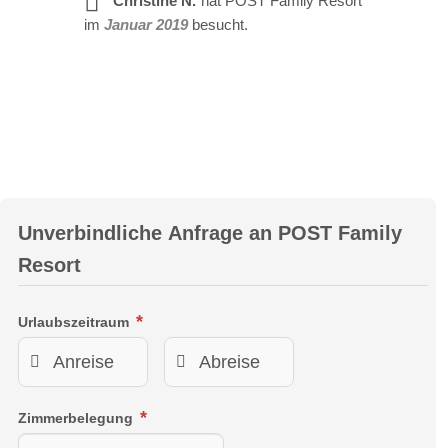
Christine N.
hat POST Family Resort
im
Januar 2019
besucht.
Sonnenbogen Suite 75m²
Unverbindliche Anfrage an
POST Family
2-6 Personen
Resort
Großzügige Suite im Sonnenbogen mit 2 Kinderzimmer
Urlaubszeitraum
Zimmerbelegung