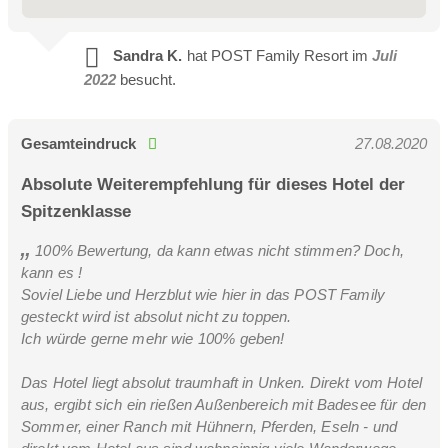
Sandra K.
hat POST Family Resort im
Juli
2022
besucht.
Sonnenspiel Zimmer 35m²
Gesamteindruck
27.08.2020
2-4 Personen
Geräumiges Zimmer im Stammhaus
Absolute Weiterempfehlung für dieses Hotel der
Spitzenklasse
100% Bewertung, da kann etwas nicht stimmen? Doch,
kann es !
Soviel Liebe und Herzblut wie hier in das POST Family
gesteckt wird ist absolut nicht zu toppen.
Ich würde gerne mehr wie 100% geben!
Das Hotel liegt absolut traumhaft in Unken. Direkt vom Hotel
aus, ergibt sich ein rießen Außenbereich mit Badesee für den
Sommer, einer Ranch mit Hühnern, Pferden, Eseln - und