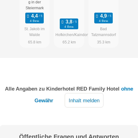
g in der
Steiermark
4 Bew.
4 Bew.
4 Bew.
St. Jakob im
Bad
Walde
Hofkirchen/Kaindorf
Tatzmannsdorf
65.8 km
65.2 km
35.3 km
Alle Angaben zu
Kinderhotel RED Family Hotel
ohne
Gewähr
Inhalt melden
Öffentliche Fragen und Antworten