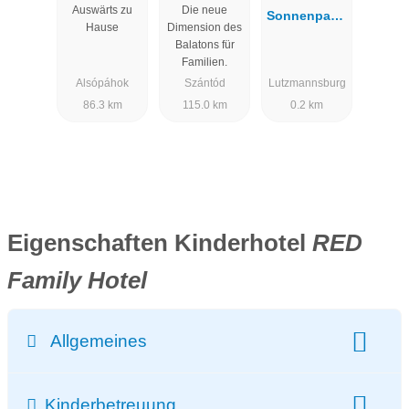
Auswärts zu
Die neue
Balaton
Sonnenpark*
Hause
Dimension des
*** Superior
Balatons für
Familien.
Alsópáhok
Szántód
Lutzmannsburg
86.3 km
115.0 km
0.2 km
Eigenschaften Kinderhotel
RED
Family Hotel
Allgemeines
Preisbeispiel - redaktionell erhoben:
Kinderbetreuung