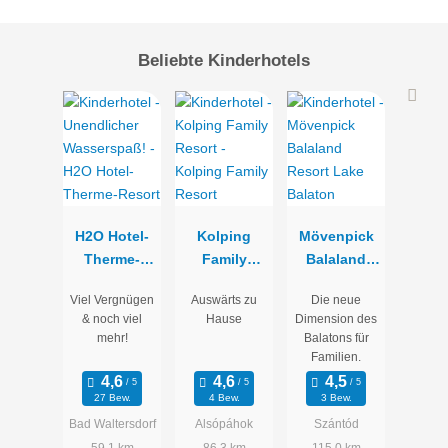
Beliebte Kinderhotels
H2O Hotel-
Kolping
Mövenpick
Therme-
Family
Balaland
Resort
Resort
Resort Lake
Viel Vergnügen
Auswärts zu
Die neue
Balaton
& noch viel
Hause
Dimension des
mehr!
Balatons für
Familien.
27 Bew.
4 Bew.
3 Bew.
Bad Waltersdorf
Alsópáhok
Szántód