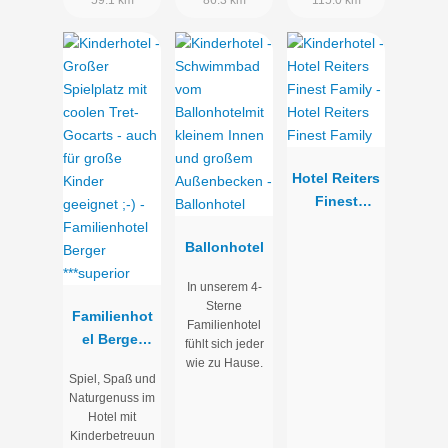
59.1 km
86.3 km
115.0 km
Hotel Reiters
Finest
Family
Ballonhotel
In unserem 4-
Sterne
Familienhot
Familienhotel
el Berger
fühlt sich jeder
***superior
wie zu Hause.
Spiel, Spaß und
Naturgenuss im
Hotel mit
Kinderbetreuun