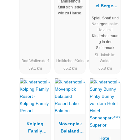
Familienhotel
el Berger
fühlt sich jeder
***superior
wie zu Hause.
Spiel, Spaß und
Naturgenuss im
Hotel mit
Kinderbetreuun
g in der
Steiermark
St. Jakob im
Bad Waltersdorf
Hofkirchen/Kaindorf
Walde
59.1 km
65.2 km
65.8 km
Kolping
Mövenpick
Family
Balaland
Resort
Resort Lake
Hotel