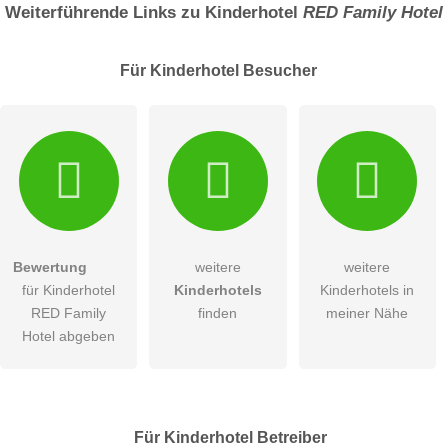
Weiterführende Links zu Kinderhotel
RED Family Hotel
Für Kinderhotel
Besucher
E-Mail-Adresse (wird nicht veröffentlicht)
Bewertung
weitere
weitere
Hiermit akzeptiere ich die
AGB
.
für Kinderhotel
Kinderhotels
Kinderhotels in
RED Family
finden
meiner Nähe
Die
Datenschutzerklärung
habe ich zur Kenntnis genommen.
Hotel abgeben
öffentliche Frage stellen
Abbrechen
Hinweis:
Bitte beachten Sie, öffentliche Fragen sind
für alle
Besucher sichtbar
.
Für Kinderhotel
Betreiber