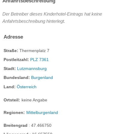
Anfahrtsbeschreibung
Minigolf:
vor Ort
Register-Nr.
Der Betreiber dieses Kinderhotel-Eintrags hat keine
Anfahrtsbeschreibung hinterlegt.
Adresse
Straße:
Thermenplatz 7
Postleitzahl:
PLZ 7361
Stadt:
Lutzmannsburg
Bundesland:
Burgenland
Land:
Österreich
Familienzimmer
Ortsteil:
keine Angabe
Unsere Familienzimmer sind hell und freundlich gestaltet und
Regionen:
Mittelburgenland
bieten jeden Komfort auf 25 m²!
Maximal Belegung
Breitengrad
:
47.466750
2 Erwachsene, 2 Kinder & 1 Baby