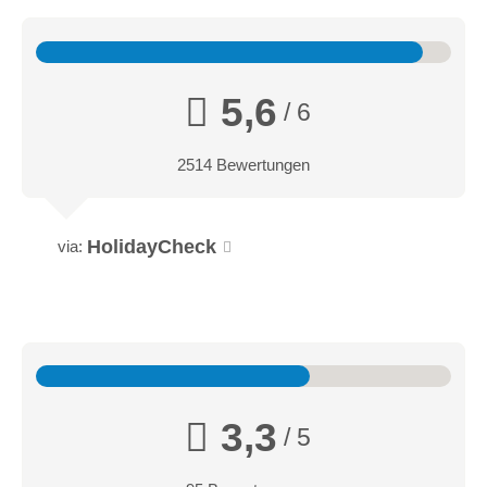
5,6
/ 6
2514 Bewertungen
HolidayCheck
via:
3,3
/ 5