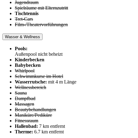
Jugendraum
Spielräume mit Elternzutritt
Tischtennis
Tret-Cars
Film-/Theatervorführungen
Wasser & Wellness
Pools:
Außenpool nicht beheizt
Kinderbecken
Babybecken
Whirlpool
Schwimmkurse im Hotel
Wasserrutsche:
mit 4 m Länge
Wellnessbereich
Sauna
Dampfbad
Massagen
Beautybehandlungen
Maniküre/Pediküre
Fitnessraum
Hallenbad:
7 km entfernt
Therme:
6.7 km entfernt