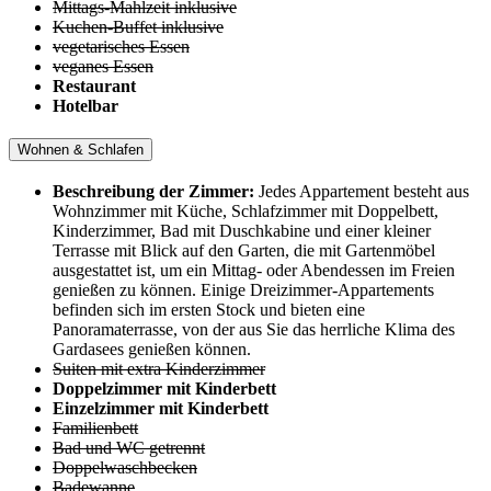
Mittags-Mahlzeit inklusive
Kuchen-Buffet inklusive
vegetarisches Essen
veganes Essen
Restaurant
Hotelbar
Wohnen & Schlafen
Beschreibung der Zimmer:
Jedes Appartement besteht aus
Wohnzimmer mit Küche, Schlafzimmer mit Doppelbett,
Kinderzimmer, Bad mit Duschkabine und einer kleiner
Terrasse mit Blick auf den Garten, die mit Gartenmöbel
ausgestattet ist, um ein Mittag- oder Abendessen im Freien
genießen zu können. Einige Dreizimmer-Appartements
befinden sich im ersten Stock und bieten eine
Panoramaterrasse, von der aus Sie das herrliche Klima des
Gardasees genießen können.
Suiten mit extra Kinderzimmer
Doppelzimmer mit Kinderbett
Einzelzimmer mit Kinderbett
Familienbett
Bad und WC getrennt
Doppelwaschbecken
Badewanne