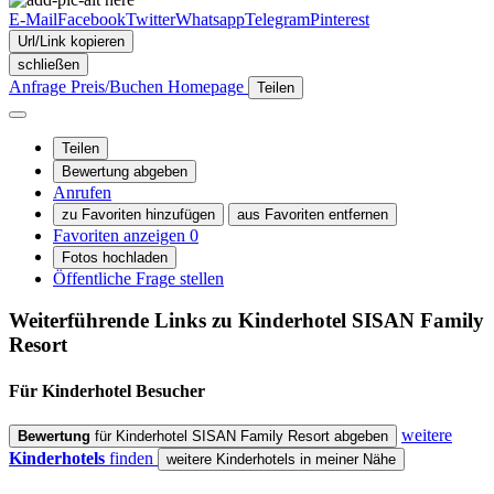
E-Mail
Facebook
Twitter
Whatsapp
Telegram
Pinterest
Url/Link kopieren
schließen
Anfrage
Preis/Buchen
Homepage
Teilen
Teilen
Bewertung abgeben
Anrufen
zu Favoriten hinzufügen
aus Favoriten entfernen
Favoriten anzeigen
0
Fotos hochladen
Öffentliche Frage stellen
Weiterführende Links zu Kinderhotel
SISAN Family
Resort
Für Kinderhotel
Besucher
weitere
Bewertung
für Kinderhotel SISAN Family Resort abgeben
Kinderhotels
finden
weitere Kinderhotels in meiner Nähe