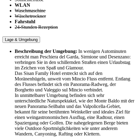
WLAN
Waschmaschine
Wäschetrockner
Fahrstuhl
24-Stunden Rezeption
Lage & Umgebung
Beschreibung der Umgebung:
In wenigen Autominuten
erreicht man Peschiera del Garda, Sirmione und Desenzano:
verbringen Sie in den schillernden Straßen einen Urlaubstag
im Zeichen von Spaß und Glamour.
Das Sisan Family Hotel erstreckt sich auf den
Moränenhügeln, unweit vom Mincio Fluss entfernt. Entlang
des Flusses befindet sich ein Panorama-Radweg, der
Borghetto und Valeggio sul Mincio verbindet.
In unmittelbarer Umgebung befinden sich sehr
unterschiedliche Naturspektakel, wie der Monte Baldo mit der
neuen Panorama-Seilbahn und das Valpolicella-Gebiet,
bekannt für seine berühmten Weinkeller und ideales Ziel für
einen weingastronomischen Ausflug, eine Radtour, einen
Spaziergang oder Golfen. Die nahegelegenen Berge bieten
viele Outdoor-Sportmӧglichkeiten wie unter anderem
Wandern, Canyoning, Rafting oder Klettern.