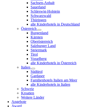
Sachsen-Anhalt
Sauerland
Schleswig-Holstein
Schwarzwald
Thüringen
alle Kinderhotels in Deutschland
Österreich
Burgenland
Kärnten
Oberösterreich
Salzburger Land
Steiermark
Tirol
Vorarlberg
alle Kinderhotels in Österreich
Italien
Südtirol
Gardasee
Familienhotels Italien am Meer
alle Kinderhotels in Italien
Schweiz
Kroatien
Weitere Länder
Angebote
Award