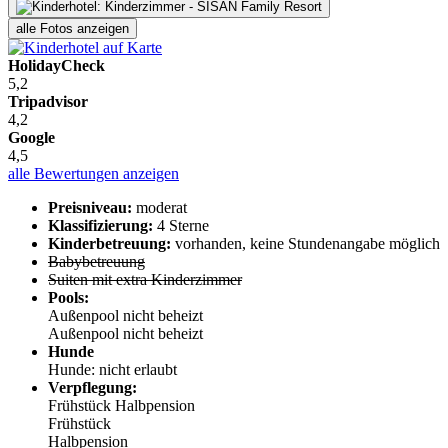
alle Fotos anzeigen
HolidayCheck
5,2
Tripadvisor
4,2
Google
4,5
alle Bewertungen anzeigen
Preisniveau:
moderat
Klassifizierung:
4 Sterne
Kinderbetreuung:
vorhanden, keine Stundenangabe möglich
Babybetreuung
Suiten mit extra Kinderzimmer
Pools:
Außenpool nicht beheizt
Außenpool nicht beheizt
Hunde
Hunde: nicht erlaubt
Verpflegung:
Frühstück
Halbpension
Frühstück
Halbpension