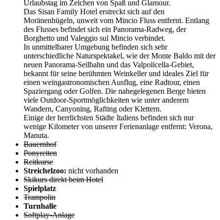
Urlaubstag im Zeichen von Spaß und Glamour.
Das Sisan Family Hotel erstreckt sich auf den
Moränenhügeln, unweit vom Mincio Fluss entfernt. Entlang
des Flusses befindet sich ein Panorama-Radweg, der
Borghetto und Valeggio sul Mincio verbindet.
In unmittelbarer Umgebung befinden sich sehr
unterschiedliche Naturspektakel, wie der Monte Baldo mit der
neuen Panorama-Seilbahn und das Valpolicella-Gebiet,
bekannt für seine berühmten Weinkeller und ideales Ziel für
einen weingastronomischen Ausflug, eine Radtour, einen
Spaziergang oder Golfen. Die nahegelegenen Berge bieten
viele Outdoor-Sportmӧglichkeiten wie unter anderem
Wandern, Canyoning, Rafting oder Klettern.
Einige der herrlichsten Städte Italiens befinden sich nur
wenige Kilometer von unserer Ferienanlage entfernt: Verona,
Manuta.
Bauernhof
Ponyreiten
Reitkurse
Streichelzoo:
nicht vorhanden
Skikurs direkt beim Hotel
Spielplatz
Trampolin
Turnhalle
Softplay-Anlage