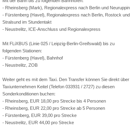
Mit der Bahn bis zu folgenden Bahnhöfen:
verbindet Berlin mit der Mecklenburgischen Seenplatte
Balkon
- Rheinsberg (Mark), Regionalexpress nach Berlin und Neuruppin
entlang der Oberen-Havel-Wasserstraße. Das Ruppiner Land
- Fürstenberg (Havel), Regionalexpress nach Berlin, Rostock und
4 Sterne Zertifizierung
ist viel mehr als nur eine Durchgangsstation – die Region wird
Stralsund im Stundentakt
nicht umsonst "Brandenburgs Blauer Norden" genannt. Mehr
- Neustrelitz, ICE-Anschluss und Regionalexpress
als 170 Seen, 250 schiffbare Wasserstraßen und malerische
Flüsse zeichnen eine Landschaft, die schon vor langer Zeit
Mit FLiXBUS (Linie 025 / Leipzig-Berlin-Greifswald) bis zu
Theodor Fontane verzauberte. Heute können Sie die
folgenden Stationen:
wasserreichste Region Brandenburgs lizenzfrei mit dem
- Fürstenberg (Havel), Bahnhof
Hausboot oder mit dem Kanu entdecken.
- Neustrelitz, ZOB
Weiter geht es mit dem Taxi. Den Transfer können Sie direkt über
Taxiunternehmen Keitel (Telefon 033931 / 2727) zu diesen
Sonderkonditionen buchen:
- Rheinsberg, EUR 18,00 pro Strecke bis 4 Personen
- Rheinsberg, EUR 22,00 pro Strecke ab 5 Personen
- Fürstenberg, EUR 39,00 pro Strecke
- Neustrelitz, EUR 44,00 pro Strecke
APARTMENT 1 SCHLAFZIMMER