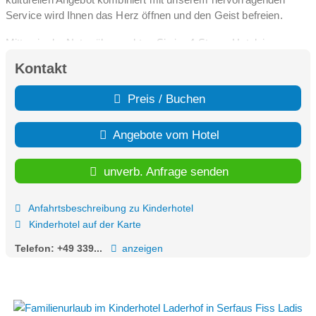
Service wird Ihnen das Herz öffnen und den Geist befreien.
Mitten in der Natur übernachten Sie im 4-Sterne Hotel, in
Apartments und in Ferienhäusern. Wir bieten zudem eine
Kontakt
Auswahl erstklassiger Restaurants und Bars sowie viele
Freizeitmöglichkeiten: das Schwimmbad mit Wasserrutsche und
Preis / Buchen
Sauna, das Spa mit Wellness-Anwendungen, ein Fitness-Studio,
unseren eigenen Jachthafen und das Kinderland mit täglichen
Angebote vom Hotel
Programmen.
unverb. Anfrage senden
Anfahrtsbeschreibung zu Kinderhotel
Kinderhotel auf der Karte
Telefon:
+49 339...
anzeigen