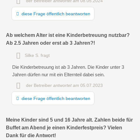
der Betreiber
antwortet am
08.05.2024
diese Frage öffentlich beantworten
Hiermit akzeptiere ich die
AGB
.
Ab welchem Alter ist eine Kinderbetreuung nutzbar?
Die
Datenschutzerklärung
habe ich zur Kenntnis genommen.
Ab 2.5 Jahren oder erst ab 3 Jahren?!
öffentliche Frage stellen
Abbrechen
Silke S.
fragt
Hinweis:
Bitte beachten Sie, öffentliche Fragen sind
für alle
Die Kinderbetreuung ist ab 3 Jahren. Die Kinder unter 3
Besucher sichtbar
.
Jahren dürfen nur mit ein Elternteil dabei sein.
Klicken Sie hier um eine
individuelle Frage
an den
der Betreiber
antwortet am
05.07.2023
Kinderhotel-Eintrag zu stellen
.
diese Frage öffentlich beantworten
Meine Kinder sind 5 und 16 Jahre alt. Zahlen beide für
Buffet am Abend je einen Kinderfestpreis? Vielen
Dank für die Antwort!