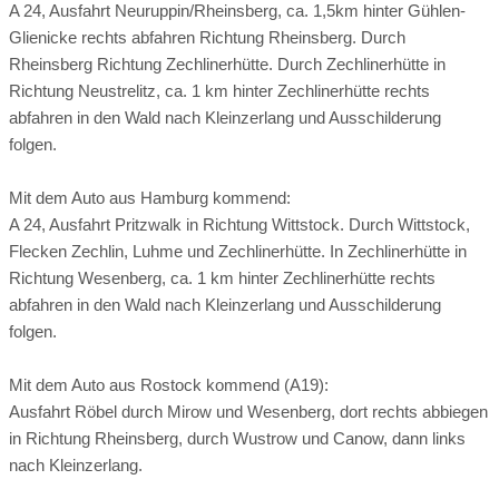
Suiten mit extra Kinderzimmer
A 24, Ausfahrt Neuruppin/Rheinsberg, ca. 1,5km hinter Gühlen-
auf Schloss und Garten im Stil des frühen Klassizismus.
Glienicke rechts abfahren Richtung Rheinsberg. Durch
Rheinsberg ist das kulturelle Zentrum von Brandenburgs
SPA
Doppelzimmer mit Kinderbett
Rheinsberg Richtung Zechlinerhütte. Durch Zechlinerhütte in
Norden. Gerne unterstützen wir Sie beim Kauf von Tickets
Unsere Behandlungszimmer befinden sich in einer
Richtung Neustrelitz, ca. 1 km hinter Zechlinerhütte rechts
Einzelzimmer mit Kinderbett
Familienbett
für Veranstaltungen der Musikakademie, des Burgtheaters,
abgeschiedenen Zone als ein Ort der Ruhe und des
abfahren in den Wald nach Kleinzerlang und Ausschilderung
der Kammeroper und der Veranstaltungen im Ruppiner
persönlichen Wohlbefindens. Professionelle
Bad und WC getrennt
Doppelwaschbecken
folgen.
Festspiel Land.
Massagetherapeuten bieten Massagen,
Badewanne
Wickeltisch
Babyphone
Ganzkörperwickelbehandlungen, Gesichtsbehandlungen
Umgebungsschwerpunkt:
Fluss
See
Mit dem Auto aus Hamburg kommend:
und klassische Behandlungen mit exklusiven Produkten.
Balkon
Terrasse
Zimmer mit Fernsicht
A 24, Ausfahrt Pritzwalk in Richtung Wittstock. Durch Wittstock,
Entfernung zum Strand:
2 km entfernt
Flecken Zechlin, Luhme und Zechlinerhütte. In Zechlinerhütte in
Kühlschrank
Klimaanlage
Zimmersafe
FITNESS
Ortszentrum:
11 km entfernt
Richtung Wesenberg, ca. 1 km hinter Zechlinerhütte rechts
Ihren sportlichen Ausgleich finden Sie in unserem komplett
Haartrockner
Bademantel
Handtuchservice
abfahren in den Wald nach Kleinzerlang und Ausschilderung
öffentliche Verkehrsmittel:
nicht vorhanden
ausgestatteten Fitness-Studio mit zahlreichen Geräten für
folgen.
Anzahl an Kindern:
max. 5 in der größten Wohneinheit
ein abwechslungsreiches Training.
Flughafen:
nicht vorhanden
Mit dem Auto aus Rostock kommend (A19):
Öffnungszeiten der Erlebnis-Wasserwelt „Kaskaden“ mit
Autovermietung:
nicht vorhanden
Ausfahrt Röbel durch Mirow und Wesenberg, dort rechts abbiegen
Zimmerkategorien:
Wellnessbereich:
in Richtung Rheinsberg, durch Wustrow und Canow, dann links
Arzt:
11 km entfernt
Apotheke:
11 km entfernt
nach Kleinzerlang.
Donnerstag 9:00 bis 22:00 Uhr
Seehöhe:
keine Angabe
Bootsverleih:
vor Ort