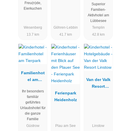
Freu(n)de,
Superior
Eierkuchen
Familien-
Aktivhotel am
Lübbesee
Wesenberg
Göhren-Lebbin
Templin
13.7 km
41.7 km
42.8 km
Familienhot
el am
Van der Valk
Tierpark
Resort
Ihr besonders
Ferienpark
Linstow
familiär
Heidenholz
geführtes
Urlaubshotel für
die ganze
Familie
Güstrow
Plau am See
Linstow