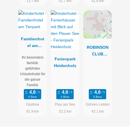
13.7 km
41.7 km
42.8 km
Familienhot
el am
ROBINSON
Tierpark
CLUB
Ihr besonders
Ferienpark
FLEESENSE
familiär
Heidenholz
E
geführtes
Urlaubshotel für
die ganze
Familie
4 Bew.
4 Bew.
3 Bew.
Güstrow
Plau am See
Göhren-Lebbin
81.9 km
52.2 km
42.1 km