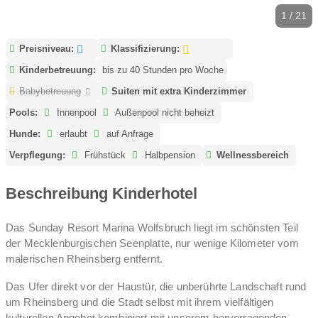
1 / 21
Preisniveau:
Klassifizierung:
Kinderbetreuung:
bis zu 40 Stunden pro Woche
Babybetreuung
Suiten mit extra Kinderzimmer
Pools:
Innenpool
Außenpool nicht beheizt
Hunde:
erlaubt
auf Anfrage
Verpflegung:
Frühstück
Halbpension
Wellnessbereich
Beschreibung Kinderhotel
Das Sunday Resort Marina Wolfsbruch liegt im schönsten Teil
der Mecklenburgischen Seenplatte, nur wenige Kilometer vom
malerischen Rheinsberg entfernt.
Das Ufer direkt vor der Haustür, die unberührte Landschaft rund
um Rheinsberg und die Stadt selbst mit ihrem vielfältigen
kulturellen Angebot kombiniert mit unserem hervorragenden