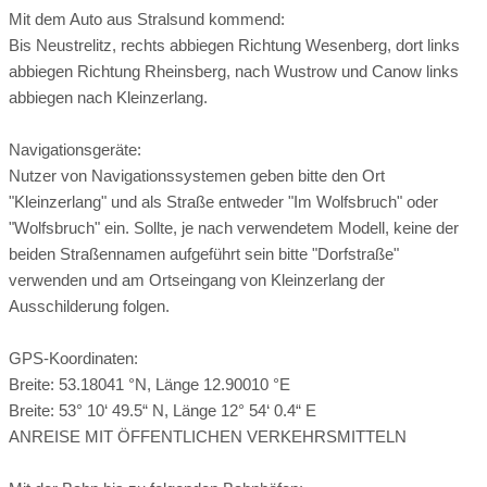
Freitag – Mittwoch 7:00 bis 22:00 Uhr
Mit dem Auto aus Stralsund kommend:
Tennis:
nicht möglich
Golf:
nicht möglich
Bis Neustrelitz, rechts abbiegen Richtung Wesenberg, dort links
Die Sauna ist ab 10:00 Uhr geöffnet.
Segeln:
nicht möglich
Surfen:
nicht möglich
abbiegen Richtung Rheinsberg, nach Wustrow und Canow links
abbiegen nach Kleinzerlang.
Verpflegung:
Frühstück
Halbpension
Sommerrodeln:
nicht vorhanden
Abendmenü:
Buffet
Mittags-Mahlzeit inklusive
Minigolf:
nicht vorhanden
Skilift:
nicht vorhanden
Navigationsgeräte:
Nutzer von Navigationssystemen geben bitte den Ort
Kuchen-Buffet inklusive
vegetarisches Essen
Langlaufloipe:
nicht vorhanden
"Kleinzerlang" und als Straße entweder "Im Wolfsbruch" oder
veganes Essen
Restaurant
Hotelbar
Rodeln:
nicht möglich
Eislaufen:
nicht möglich
"Wolfsbruch" ein. Sollte, je nach verwendetem Modell, keine der
beiden Straßennamen aufgeführt sein bitte "Dorfstraße"
Register-Nr.
verwenden und am Ortseingang von Kleinzerlang der
Ausschilderung folgen.
Ausflugsziele:
GPS-Koordinaten:
SUPERIOR DOPPELZIMMER
Breite: 53.18041 °N, Länge 12.90010 °E
ca. 28 m²
Breite: 53° 10‘ 49.5“ N, Länge 12° 54‘ 0.4“ E
RUPPINER SEENLAND
ANREISE MIT ÖFFENTLICHEN VERKEHRSMITTELN
1 Schlafzimmer
Das Ruppiner Seenland liegt im Norden Brandenburgs und
1 Bad/WC