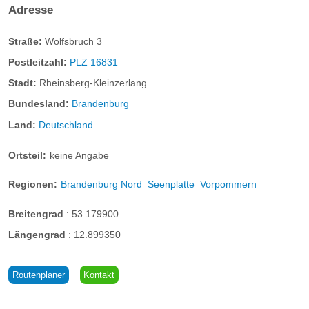
Adresse
*ca. 50 m²
Straße:
Wolfsbruch 3
*1 Schlafzimmer
Postleitzahl:
PLZ 16831
*1 Wohn-/Schlafraum mit Küchenzeile und Essbereich
Stadt:
Rheinsberg-Kleinzerlang
*1 Du/WC
Bundesland:
Brandenburg
Balkon
Land:
Deutschland
2 Aufbettungen möglich
Ortsteil:
keine Angabe
Regionen:
Brandenburg Nord
Seenplatte
Vorpommern
Breitengrad
:
53.179900
Längengrad
:
12.899350
Routenplaner
Kontakt