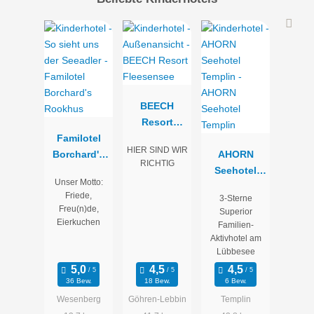
BEECH
Resort
Familotel
Fleesensee
HIER SIND WIR
Borchard's
AHORN
RICHTIG
Rookhus
Seehotel
Unser Motto:
Templin
Friede,
3-Sterne
Freu(n)de,
Superior
Eierkuchen
Familien-
Aktivhotel am
Lübbesee
36 Bew.
18 Bew.
6 Bew.
Wesenberg
Göhren-Lebbin
Templin