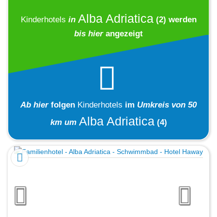
Alba Adriatica
Kinderhotels
in
(2)
werden
bis hier
angezeigt
Ab hier
folgen
Kinderhotels
im
Umkreis von 50
Alba Adriatica
km um
(4)