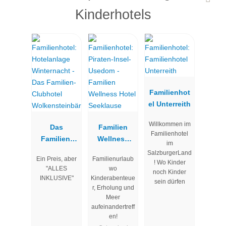
Kinderhotels
Familienhot
el Unterreith
Willkommen im
Das
Familien
Familienhotel
Familien-
Wellness
im
Clubhotel
Hotel
SalzburgerLand
Ein Preis, aber
Familienurlaub
Wolkenstein
Seeklause
! Wo Kinder
"ALLES
wo
noch Kinder
bär
INKLUSIVE"
Kinderabenteue
sein dürfen
r, Erholung und
Meer
aufeinandertreff
en!