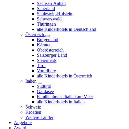
Sachsen-Anhalt
Sauerland
Schleswig-Holstein
Schwarzwald
Thüringen
alle Kinderhotels in Deutschland
Österreich
Burgenland
Kärnten
Oberösterreich
Salzburger Land
Steiermark
Tirol
Vorarlberg
alle Kinderhotels in Österreich
Italien
Südtirol
Gardasee
Familienhotels Italien am Meer
alle Kinderhotels in Italien
Schweiz
Kroatien
Weitere Länder
Angebote
Award