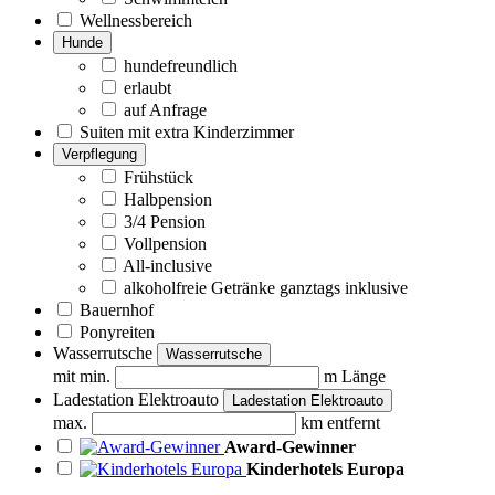
Wellnessbereich
Hunde
hundefreundlich
erlaubt
auf Anfrage
Suiten mit extra Kinderzimmer
Verpflegung
Frühstück
Halbpension
3/4 Pension
Vollpension
All-inclusive
alkoholfreie Getränke ganztags inklusive
Bauernhof
Ponyreiten
Wasserrutsche
Wasserrutsche
mit min.
m Länge
Ladestation Elektroauto
Ladestation Elektroauto
max.
km entfernt
Award-Gewinner
Kinderhotels Europa