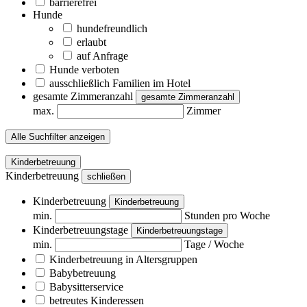
barrierefrei
Hunde
hundefreundlich
erlaubt
auf Anfrage
Hunde verboten
ausschließlich Familien im Hotel
gesamte Zimmeranzahl
gesamte Zimmeranzahl
max.
Zimmer
Alle Suchfilter anzeigen
Kinderbetreuung
Kinderbetreuung
schließen
Kinderbetreuung
Kinderbetreuung
min.
Stunden pro Woche
Kinderbetreuungstage
Kinderbetreuungstage
min.
Tage / Woche
Kinderbetreuung in Altersgruppen
Babybetreuung
Babysitterservice
betreutes Kinderessen