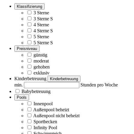
Klassifizierung
3 Sterne
3 Sterne S
4 Sterne
4 Sterne S
5 Sterne
5 Sterne S
Preisniveau
günstig
moderat
gehoben
exklusiv
Kinderbetreuung
Kinderbetreuung
min.
Stunden pro Woche
Babybetreuung
Pools
Innenpool
Außenpool beheizt
Außenpool nicht beheizt
Sportbecken
Infinity Pool
Schwimmteich