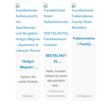
Falkensteine
r Family
Hotel
SEETELHOT
Montafon
Hofgut
EL
Wagrain –
Familienreso
Hallo, Familie!
Apartment &
rt Usedom
Urlaub ist, wenn
Spüren Sie
Lifestyle
alle glücklich
echte Freiheit
Resort
sind...
Ostseebad
Wagrain
Trassenheide
Tschagguns