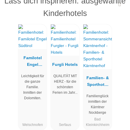
Lass dich inspirieren: ausgewählte
Kinderhotels
Familotel
Engel
Furgli Hotels
Südtirol
Leichtigkeit für
QUALITÄT MIT
Familien- &
die ganze
HERZ - für die
Sporthotel
Familie.
schönsten
Kärntnerhof
Inmitten der
Ferien im Jahr...
Familienglück
Dolomiten.
inmitten der
Kärntner
Nockberge
Bad
Welschnofen
Serfaus
Kleinkirchheim