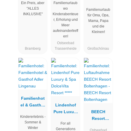
Ein Preis, aber
Familienurlaub
Wolkenstein
Seeklause
ub im
"ALLES
wo
Familienurlaub
bär
Zittauer
INKLUSIVE"
Kinderabenteue
für Oma, Opa,
Gebirge
r, Erholung und
Mama, Papa
Meer
und die
aufeinandertreff
Kleinen!
en!
Ostseebad
Bramberg
Trassenheide
Großschönau
Familienhot
el & Gasthof
Lindenhof
Adler
Pure Luxury
BEECH
Kindererlebnis -
Lingenau
& Spa
Resort
Sommer &
For all
DolceVita
Boltenhagen
Winter
Generations
Ostseebad