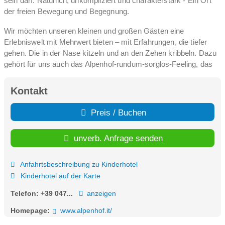
sein darf. Natürlich, unkompliziert und charakterstark - Ein Ort
der freien Bewegung und Begegnung.
Wir möchten unseren kleinen und großen Gästen eine
Erlebniswelt mit Mehrwert bieten – mit Erfahrungen, die tiefer
gehen. Die in der Nase kitzeln und an den Zehen kribbeln. Dazu
gehört für uns auch das Alpenhof-rundum-sorglos-Feeling, das
sich in den neuen Familienzimmern mit durchdachtem
Raumkonzept einstellt.
Kontakt
Entspannung, Genuss und ganz viel Spielespaß warten auf dem
Preis / Buchen
sonnigen Hochplateau von Meransen auf Badenixen,
Berggämsen und neugierige Lauser.
unverb. Anfrage senden
Der Sommer ist gefüllt mit buntem Bergabenteuer und einem
spaßreichen Ferienprogramm. Die kostenlose „AlmencardPlus“
Anfahrtsbeschreibung zu Kinderhotel
ermöglicht neben der freien Nutzung der Bergbahnen auch die
Kinderhotel auf der Karte
freie Fahrt mit den öffentlichen Verkehrsmitteln in Südtirol.
Im Winter erwartet Sie schneesicherer Pistenspaß – die
Telefon:
+39 047...
anzeigen
Anfängerpiste sowie der Skikindergarten sind nur 200 m vom
Homepage:
www.alpenhof.it/
Hotel entfernt.