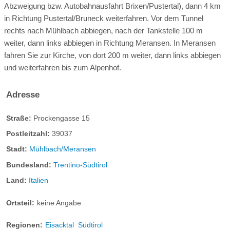
Abzweigung bzw. Autobahnausfahrt Brixen/Pustertal), dann 4 km
öffentliche Verkehrsmittel:
0.5 km entfernt
in Richtung Pustertal/Bruneck weiterfahren. Vor dem Tunnel
Flughafen:
120 km entfernt
rechts nach Mühlbach abbiegen, nach der Tankstelle 100 m
weiter, dann links abbiegen in Richtung Meransen. In Meransen
Autovermietung:
20 km entfernt
fahren Sie zur Kirche, von dort 200 m weiter, dann links abbiegen
Arzt:
8 km entfernt
Apotheke:
8 km entfernt
und weiterfahren bis zum Alpenhof.
Seehöhe:
1400 m
Bootsverleih:
nicht vorhanden
Adresse
Tennis:
nicht möglich
Golf:
nicht möglich
Culla
Straße:
Prockengasse 15
Segeln:
nicht möglich
Surfen:
nicht möglich
Postleitzahl:
39037
Culla, die Wiege. Ein kuscheliges Familien-Zuhause und das
Sommerrodeln:
50 km entfernt
Stadt:
Mühlbach/Meransen
beste Plätzchen für spannende Gute-Nacht-Geschichten und
Minigolf:
0.5 km entfernt
Skilift:
0.2 km entfernt
Heldenträume.
Bundesland:
Trentino-Südtirol
Land:
Italien
Langlaufloipe:
2 km entfernt
2-Raum-Apartment, 35 qm, ideal für 2-4 Personen, Blick ins
Pustertal
Rodeln:
2 km entfernt
Eislaufen:
2 km entfernt
Ortsteil:
keine Angabe
Register-Nr.:
IT021074B4G3F4EY6A
https://www.alpenhof.it/de/familienzimmer-im-
Regionen:
Eisacktal
Südtirol