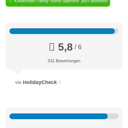
Kinderhotel
Family Home Alpenhof
jetzt bewerten
5,8
/ 6
Kalija
531 Bewertungen
Kalija, das Familiennest. Neuer Raum fürs WIR. Viel Platz für
große Träume und lustige Geschichten. Für eine
ungezwungene Zeit voller Abenteuer und Spielespaß.
HolidayCheck
via:
2-Raum-Apartment, 40 qum, ideal für 2-4 Personen, Dorfblick
https://www.alpenhof.it/de/familienzimmer-im-
familienhotel/zimmer/