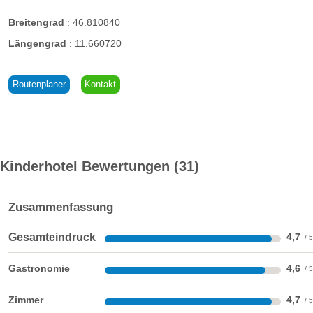
familienhotel/zimmer/
Breitengrad
:
46.810840
Ausflugsziele:
Längengrad
:
11.660720
Routenplaner
Kontakt
Kinderhotel Bewertungen
31
Zusammenfassung
Gesamteindruck
4,7
Gastronomie
4,6
Nidum Panorama
Zimmer
4,7
Skikindergarten