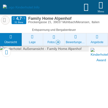
Menu
Family Home Alpenhof
Prockengasse 15
39037
Mühlbach/Meransen
Italien
31 Bew.
Entspannung und Bergabenteuer
Übersicht
Lage
Fotos
Bewertungen
Angebote
28