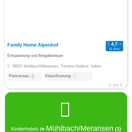
Family Home Alpenhof
31 Bew.
Entspannung und Bergabenteuer
39037 Mühlbach/Meransen, Trentino-Südtirol, Italien
Preisniveau:
Klassifizierung:
579
Mühlbach/Meransen
Kinderhotels
in
(1)