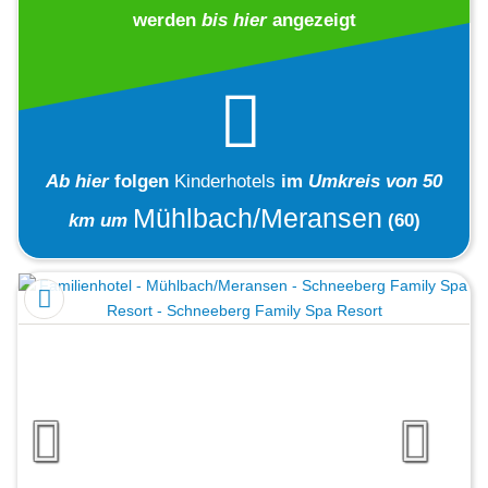
werden
bis hier
angezeigt
Ab hier
folgen
Kinderhotels
im
Umkreis von 50
Mühlbach/Meransen
km um
(60)