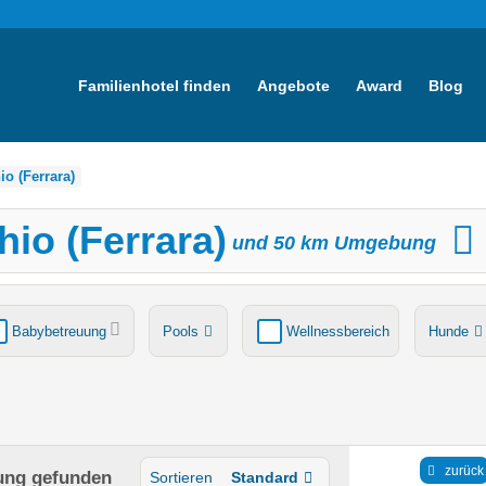
Familienhotel finden
Angebote
Award
Blog
o (Ferrara)
io (Ferrara)
und
50
km Umgebung
Babybetreuung
Pools
Wellnessbereich
Hunde
tsche
Ladestation Elektroauto
Award-Gewinner
zurück
ung
gefunden
Sortieren
Standard