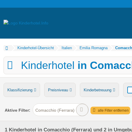
Kinderhotel-Übersicht
Italien
Emilia Romagna
Comacchi
Kinderhotel
in Comacch
Klassifizierung
Preisniveau
Kinderbetreuung
Verpflegung
Bauernhof
Ponyreiten
Wasserru
Aktive
Filter:
Comacchio (Ferrara)
alle Filter entfernen
1
Kinderhotel
in Comacchio (Ferrara)
und 2 in Umgeb