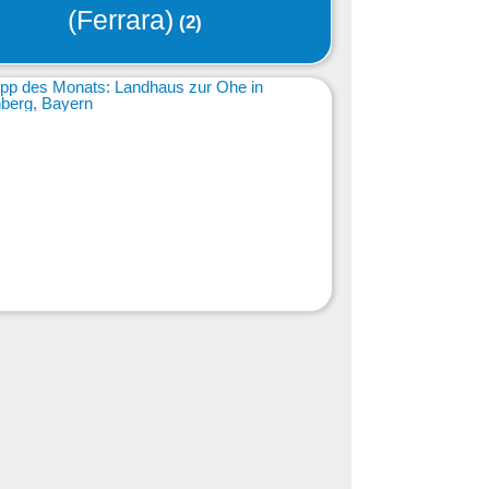
(Ferrara)
(2)