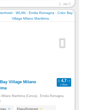
289
Bay Village Milano
1 Bew.
tima
 Milano Marittima (Cervia) , Emilia Romagna,
n
veau:
Klassifizierung: