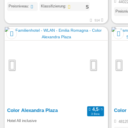
44022
Preisniveau:
Klassifizierung:
Preisni
514
Color Alexandra Plaza
Color 
3 Bew.
Hotel All inclusive
48125