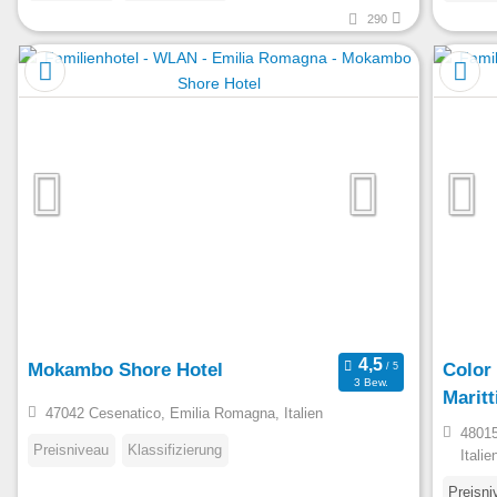
290
Mokambo Shore Hotel
Color 
3 Bew.
Marit
47042 Cesenatico, Emilia Romagna, Italien
48015
Preisniveau
Klassifizierung
Italie
Preisni