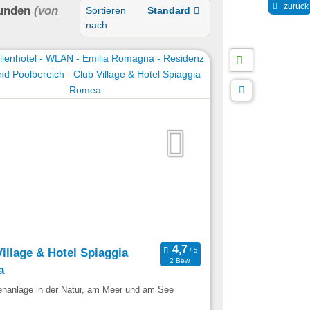
zurück
unden
(von
Sortieren
Standard
nach
illage & Hotel Spiaggia
2 Bew.
a
enanlage in der Natur, am Meer und am See