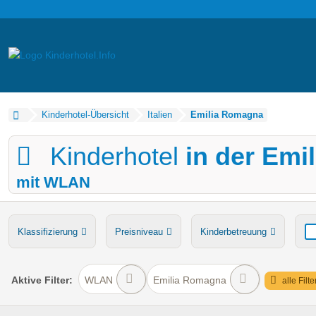
Kinderhotel-Übersicht
Italien
Emilia Romagna
Kinderhotel
in der Emi
mit WLAN
Klassifizierung
Preisniveau
Kinderbetreuung
Verpflegung
Bauernhof
Ponyreiten
Wasserru
Aktive
Filter:
WLAN
Emilia Romagna
alle Filt