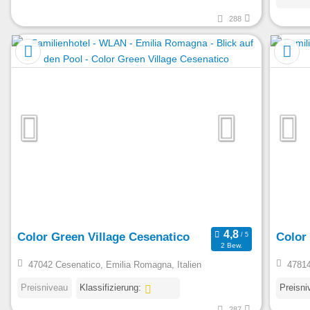
288
Color Green Village Cesenatico
Color
2 Bew.
47042 Cesenatico, Emilia Romagna, Italien
47814
Preisniveau
Klassifizierung:
Preisni
287