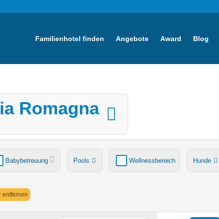
Familienhotel finden
Angebote
Award
Blog
lia Romagna
Babybetreuung
Pools
Wellnessbereich
Hunde
tsche
Ladestation Elektroauto
Award-Gewinner
er entfernen