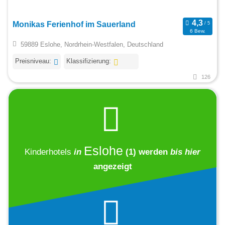
Monikas Ferienhof im Sauerland
6 Bew.
59889 Eslohe, Nordrhein-Westfalen, Deutschland
Preisniveau:
Klassifizierung:
126
Eslohe
Kinderhotels
in
(1)
werden
bis hier
angezeigt