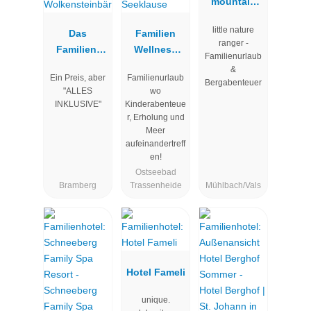
mountain
family stay
little nature
Das
Familien
ranger -
Familien-
Wellness
Familienurlaub
Clubhotel
Hotel
&
Ein Preis, aber
Familienurlaub
Wolkenstein
Seeklause
Bergabenteuer
"ALLES
wo
bär
INKLUSIVE"
Kinderabenteue
r, Erholung und
Meer
aufeinandertreff
en!
Ostseebad
Bramberg
Trassenheide
Mühlbach/Vals
Hotel Fameli
unique.