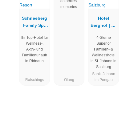
dolomites.
memories.
Schneeberg
Hotel
Family Spa
Berghof | St.
Resort
Johann in
Ihr Top-Hotel für
4-Sterne
Salzburg
Wellness-,
Superior
Aktiv- und
Familien- &
Familienurlaub
Wellnesshotel
in Ridnaun
in St. Johann in
Salzburg
Sankt Johann
Ratschings
Olang
im Pongau