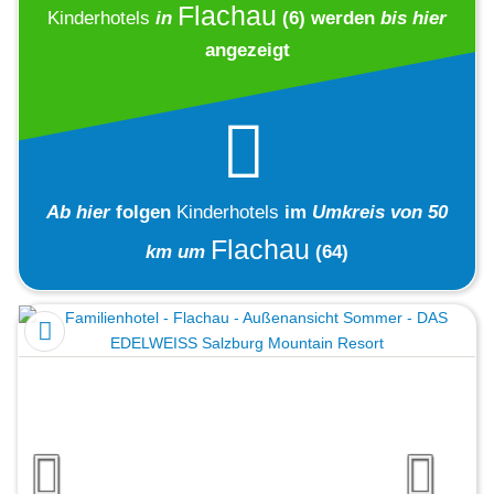
Flachau
Kinderhotels
in
(6)
werden
bis hier
angezeigt
Ab hier
folgen
Kinderhotels
im
Umkreis von 50
Flachau
km um
(64)