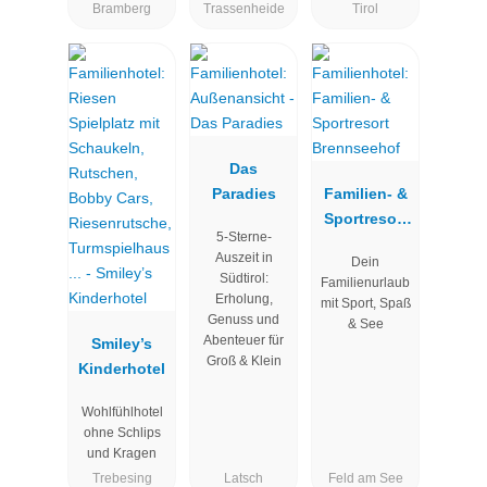
Bramberg
Trassenheide
Tirol
Das
Paradies
Familien- &
Sportresort
5-Sterne-
Brennseehof
Auszeit in
Dein
Südtirol:
Familienurlaub
Erholung,
mit Sport, Spaß
Genuss und
& See
Abenteuer für
Smiley’s
Groß & Klein
Kinderhotel
Wohlfühlhotel
ohne Schlips
und Kragen
Trebesing
Latsch
Feld am See