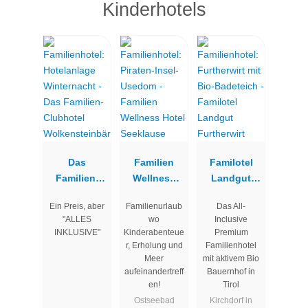
Kinderhotels
Das
Familien
Familotel
Familien-
Wellness
Landgut
Clubhotel
Hotel
Furtherwirt
Ein Preis, aber
Familienurlaub
Das All-
Wolkenstein
Seeklause
"ALLES
wo
Inclusive
bär
INKLUSIVE"
Kinderabenteue
Premium
r, Erholung und
Familienhotel
Meer
mit aktivem Bio
aufeinandertreff
Bauernhof in
en!
Tirol
Ostseebad
Kirchdorf in