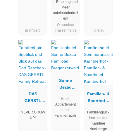
r, Erholung und
Meer
aufeinandertreff
en!
Ostseebad
Bramberg
Trassenheide
Forstau
Sonne
Bezau
DAS
Familotel
Familien- &
Hotel,
GERSTL
Bregenzerwa
Sporthotel
Appartement
Family
ld
Kärntnerhof
und
NEVER GROW
Familienglück
Retreat
Familienspaß
UP!
inmitten der
Kärntner
Nockberge