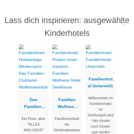
Lass dich inspirieren: ausgewählte
Kinderhotels
Familienhot
el Unterreith
Willkommen im
Das
Familien
Familienhotel
Familien-
Wellness
im
Clubhotel
Hotel
SalzburgerLand
Ein Preis, aber
Familienurlaub
Wolkenstein
Seeklause
! Wo Kinder
"ALLES
wo
noch Kinder
bär
INKLUSIVE"
Kinderabenteue
sein dürfen