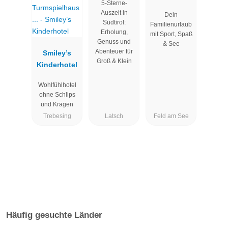
5-Sterne-
Brennseehof
Auszeit in
Dein
Südtirol:
Familienurlaub
Erholung,
mit Sport, Spaß
Genuss und
& See
Abenteuer für
Smiley’s
Groß & Klein
Kinderhotel
Wohlfühlhotel
ohne Schlips
und Kragen
Trebesing
Latsch
Feld am See
Häufig gesuchte Länder