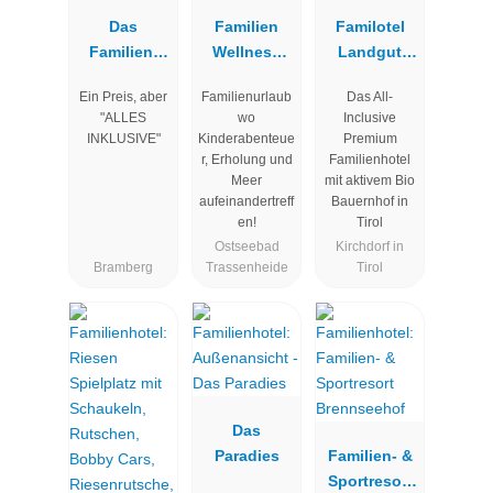
Das
Familien
Familotel
Familien-
Wellness
Landgut
Clubhotel
Hotel
Furtherwirt
Ein Preis, aber
Familienurlaub
Das All-
Wolkenstein
Seeklause
"ALLES
wo
Inclusive
bär
INKLUSIVE"
Kinderabenteue
Premium
r, Erholung und
Familienhotel
Meer
mit aktivem Bio
aufeinandertreff
Bauernhof in
en!
Tirol
Ostseebad
Kirchdorf in
Bramberg
Trassenheide
Tirol
Das
Paradies
Familien- &
Sportresort