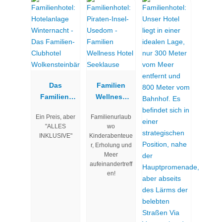
Das
Familien
Familien-
Wellness
Clubhotel
Hotel
Ein Preis, aber
Familienurlaub
Wolkenstein
Seeklause
"ALLES
wo
bär
INKLUSIVE"
Kinderabenteue
r, Erholung und
Meer
aufeinandertreff
en!